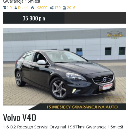
Gwarancja 15mieś!
2.0
Diesel
198000
170
2016
35 900
pln
Volvo V40
1.6 D2 Rdesign Serwis! Oryginał 196Tkm! Gwarancja 15mieś!