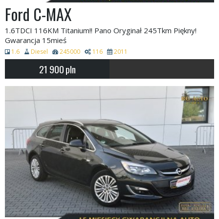
Ford C-MAX
1.6TDCI 116KM Titanium!! Pano Oryginał 245Tkm Piękny!
Gwarancja 15mieś
1.6
Diesel
245000
116
2011
21 900
pln