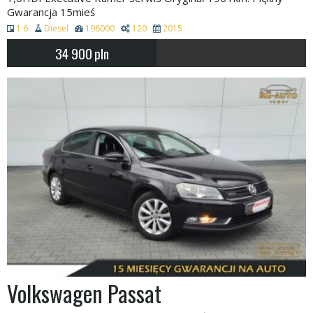
Gwarancja 15mieś
1.6
Diesel
196000
120
2015
34 900
pln
Volkswagen Passat