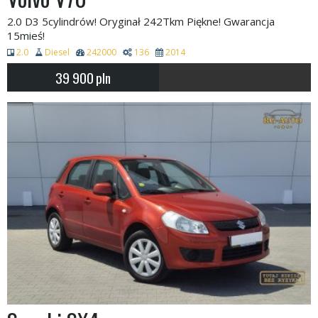
2.0 D3 5cylindrów! Oryginał 242Tkm Piękne! Gwarancja
15mieś!
2.0
Diesel
242000
136
2014
39 900
pln