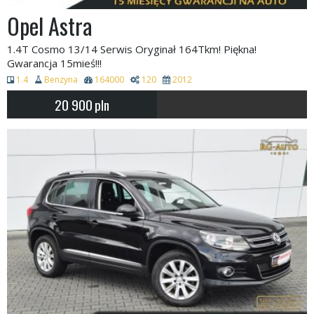
Opel Astra
1.4T Cosmo 13/14 Serwis Oryginał 164Tkm! Piękna!
Gwarancja 15mieś!!!
1.4
Benzyna
164000
120
2012
20 900
pln