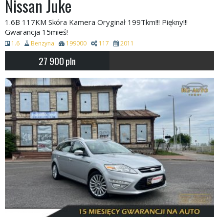
Nissan Juke
1.6B 117KM Skóra Kamera Oryginał 199Tkm!!! Piękny!!!
Gwarancja 15mieś!
1.6
Benzyna
199000
117
2011
27 900
pln