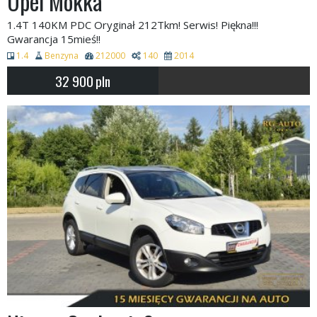
Opel Mokka
1.4T 140KM PDC Oryginał 212Tkm! Serwis! Piękna!!!
Gwarancja 15mieś!!
1.4
Benzyna
212000
140
2014
32 900
pln