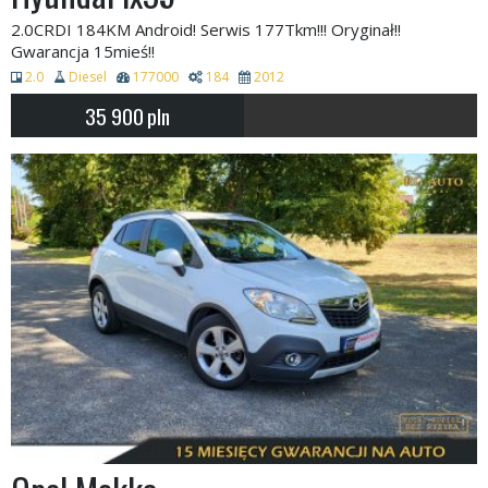
2.0CRDI 184KM Android! Serwis 177Tkm!!! Oryginał!!
Gwarancja 15mieś!!
2.0
Diesel
177000
184
2012
35 900
pln