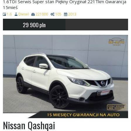
1.6TDI Serwis Super stan Piękny Oryginał 221Tkm Gwarancja
15mieś
1.6
Diesel
221000
105
2013
29 900
pln
Nissan Qashqai