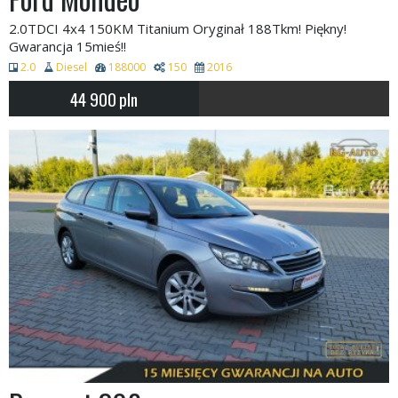
2.0TDCI 4x4 150KM Titanium Oryginał 188Tkm! Piękny!
Gwarancja 15mieś!!
2.0
Diesel
188000
150
2016
44 900
pln