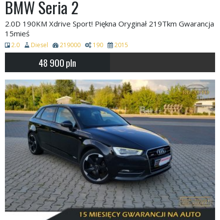
BMW Seria 2
2.0D 190KM Xdrive Sport! Piękna Oryginał 219Tkm Gwarancja
15mieś
2.0
Diesel
219000
190
2015
48 900
pln