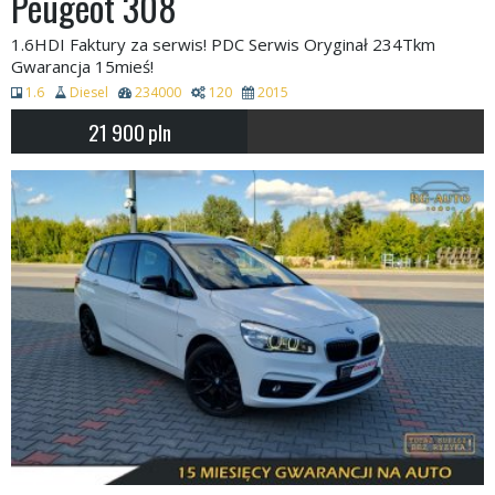
Peugeot 308
1.6HDI Faktury za serwis! PDC Serwis Oryginał 234Tkm
Gwarancja 15mieś!
1.6
Diesel
234000
120
2015
21 900
pln