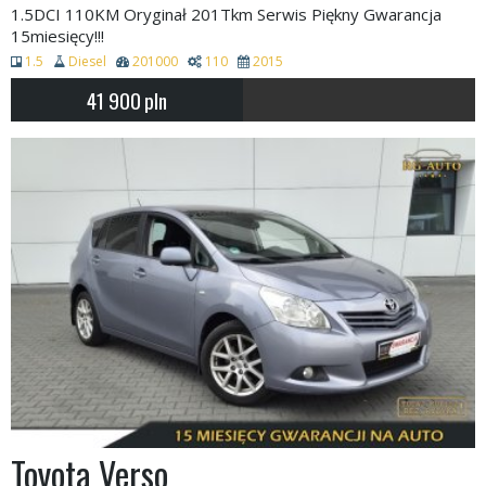
1.5DCI 110KM Oryginał 201Tkm Serwis Piękny Gwarancja
15miesięcy!!!
1.5
Diesel
201000
110
2015
41 900
pln
Toyota Verso