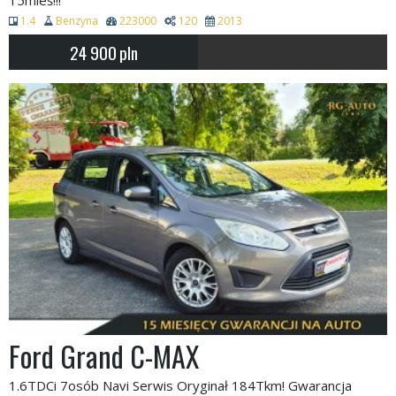
1.4
Benzyna
223000
120
2013
24 900
pln
Ford Grand C-MAX
1.6TDCi 7osób Navi Serwis Oryginał 184Tkm! Gwarancja