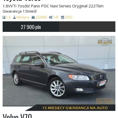
1.8VVTi 7osób! Pano PDC Navi Serwis Oryginał 222Tkm
Gwarancja 15mieś!
1.8
Benzyna
222000
147
2010
27 900
pln
Volvo V70