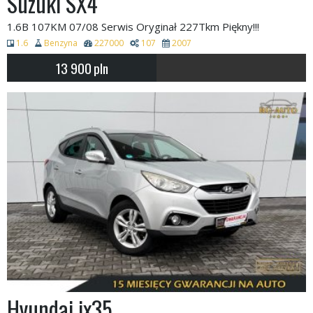
Suzuki SX4
1.6B 107KM 07/08 Serwis Oryginał 227Tkm Piękny!!!
1.6
Benzyna
227000
107
2007
13 900
pln
Hyundai ix35