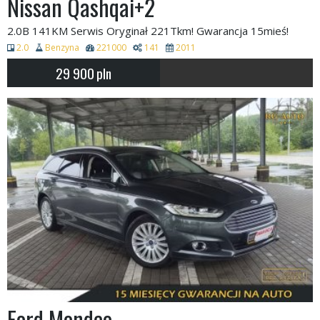
Nissan Qashqai+2
2.0B 141KM Serwis Oryginał 221Tkm! Gwarancja 15mieś!
2.0
Benzyna
221000
141
2011
29 900
pln
Ford Mondeo