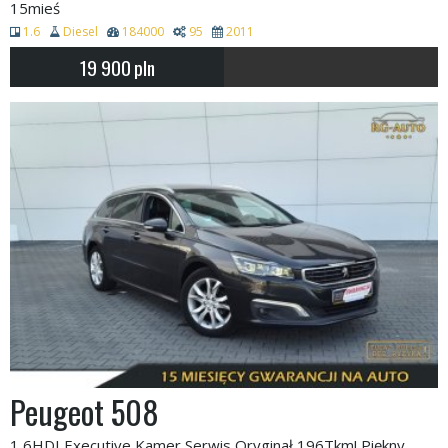
15mieś
1.6
Diesel
184000
95
2011
19 900
pln
Peugeot 508
1,6HDI Executive Kamer Serwis Oryginał 196Tkm! Piękny