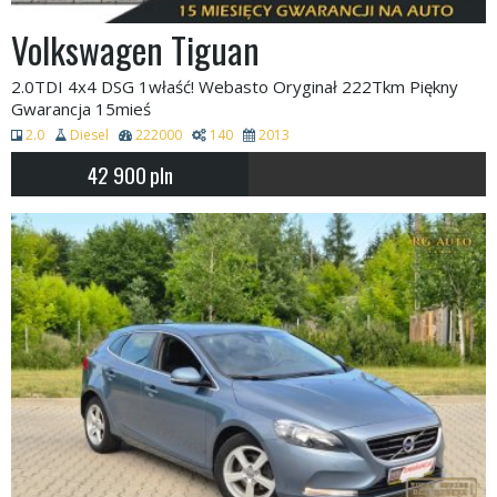
Volkswagen Tiguan
2.0TDI 4x4 DSG 1właść! Webasto Oryginał 222Tkm Piękny
Gwarancja 15mieś
2.0
Diesel
222000
140
2013
42 900
pln