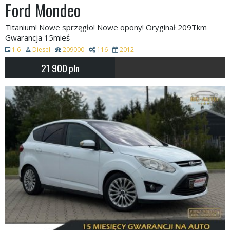
Ford Mondeo
Titanium! Nowe sprzęgło! Nowe opony! Oryginał 209Tkm
Gwarancja 15mieś
1.6
Diesel
209000
116
2012
21 900
pln