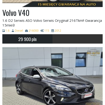
Volvo V40
1.6 D2 Serwis ASO Volvo Serwis Oryginał 216Tkm!! Gwarancja
15mieś!
1.6
Diesel
216000
115
2012
29 900
pln