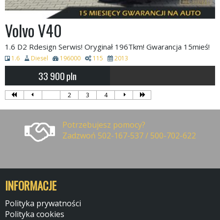
Volvo V40
1.6 D2 Rdesign Serwis! Oryginał 196Tkm! Gwarancja 15mieś!
1.6
Diesel
196000
115
2013
33 900
pln
1
2
3
4
Potrzebujesz pomocy?
Zadzwoń 502-167-537 / 500-702-622
INFORMACJE
Polityka prywatności
Polityka cookies