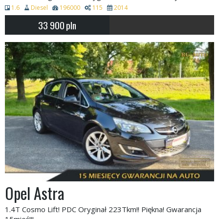
1.6
Diesel
196000
115
2014
33 900
pln
Opel Astra
1.4T Cosmo Lift! PDC Oryginał 223Tkm!! Piękna! Gwarancja
15mieś!!!