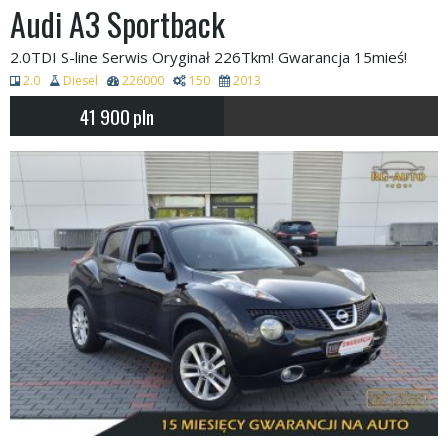
Audi A3 Sportback
2.0TDI S-line Serwis Oryginał 226Tkm! Gwarancja 15mieś!
2.0
Diesel
226000
150
2013
41 900
pln