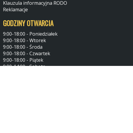
Klauzula informacyjna RODO
Reklamacje
GODZINY OTWARCIA
9:00-18:00 - Poniedziałek
9:00-18:00 - Wtorek
9:00-18:00 - Środa
9:00-18:00 - Czwartek
9:00-18:00 - Piątek
9:00-14:00 - Sobota
10:00-14:00 -Niedziela (po uzgodnieniu telefonicznym)
KONTAKT
Tel: 502167537
Tel: 500702622
24-100 Puławy
Kontakt: przez formularz
Serwis wykorzystuje pliki cookies. Jeżeli nie blokujesz plików, to
Zamknij
zgadzasz się na ich użycie oraz zapisywanie w pamięci urządzenia.