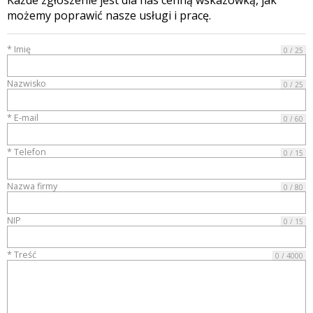
możemy poprawić nasze usługi i pracę.
* Imię
0 / 25
Nazwisko
0 / 25
* E-mail
0 / 60
* Telefon
0 / 15
Nazwa firmy
0 / 80
NIP
0 / 15
* Treść
0 / 4000