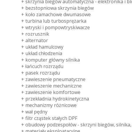
+ skrzynia biegów automatyczna - elektronika i b
+ bezstopniowa skrzynia biegów
+ koło zamachowe dwumasowe
+ turbina lub turbosprężarka
+ wtryski i pompowtryskiwacze
+ rozrusznik
+ alternator
+ układ hamulcowy
+ układ chłodzenia
+ komputer główny silnika
+ łańcuch rozrządu
+ pasek rozrządu
+ zawieszenie pneumatyczne
+ zawieszenie mechaniczne
+ zawieszenie komfortowe
+ przekładnia hydrokinetyczna
+ mechanizmy różnicowe
+ wał pędny
+ filtr cząstek stałych DPF
+ obudowy podzespołów - skrzyni biegów, silnika, m
+ materiały eksploatacyjne