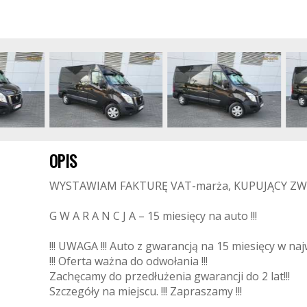
OPIS
WYSTAWIAM FAKTURĘ VAT-marża, KUPUJĄCY ZW
G W A R A N C J A – 15 miesięcy na auto !!!
!!! UWAGA !!! Auto z gwarancją na 15 miesięcy w naj
!!! Oferta ważna do odwołania !!!
Zachęcamy do przedłużenia gwarancji do 2 lat!!!
Szczegóły na miejscu. !!! Zapraszamy !!!