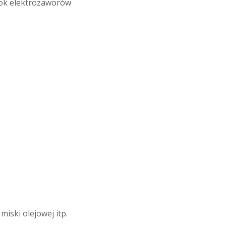
lok elektrozaworów
iski olejowej itp.