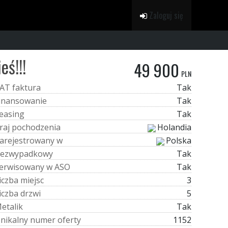
Zaloguj się
ś!!!
49 900
PLN
A
T
f
a
k
t
u
r
a
Tak
i
n
a
n
s
o
w
a
n
i
e
Tak
e
a
s
i
n
g
Tak
r
a
j
p
o
c
h
o
d
z
e
n
i
a
Holandia
a
r
e
j
e
s
t
r
o
w
a
n
y
w
Polska
e
z
w
y
p
a
d
k
o
w
y
Tak
e
r
w
i
s
o
w
a
n
y
w
A
S
O
Tak
i
c
z
b
a
m
i
e
j
s
c
3
i
c
z
b
a
d
r
z
w
i
5
M
e
t
a
l
i
k
Tak
U
n
i
k
a
l
n
y
n
u
m
e
r
o
f
e
r
t
y
1152