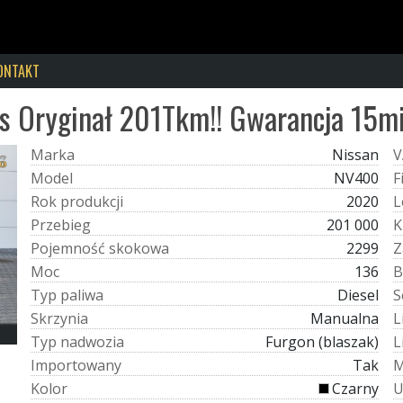
ONTAKT
 Oryginał 201Tkm!! Gwarancja 15mie
M
a
r
k
a
Nissan
V
M
o
d
e
l
NV400
F
R
o
k
p
r
o
d
u
k
c
j
i
2020
L
P
r
z
e
b
i
e
g
201 000
K
P
o
j
e
m
n
o
ś
ć
s
k
o
k
o
w
a
2299
Z
M
o
c
136
B
T
y
p
p
a
l
i
w
a
Diesel
S
S
k
r
z
y
n
i
a
Manualna
L
T
y
p
n
a
d
w
o
z
i
a
Furgon (blaszak)
L
I
m
p
o
r
t
o
w
a
n
y
Tak
K
o
l
o
r
Czarny