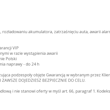
rozładowaniu akumulatora, zatrzaśnięciu auta, awarii alar
arancji VIP
znymi w razie wystąpienia awarii
ie Polski
enia naprawy - do 24 h
zująca podzespoły objęte Gwarancją w wybranym przez Klien
MI ZAWSZE DOJEDZIESZ BEZPIECZNIE DO CELU.
ndlową i nie stanowi oferty w myśl art. 66, paragraf 1. Kode