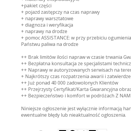
+pakiet części
+ pojazd zastępczy na czas naprawy
+ naprawy warsztatowe
+ diagnoza i weryfikacja
+ naprawy na drodze
+ pomoc ASSISTANCE: w przy przebiciu ogumienia, 
Państwu paliwa na drodze
++ Brak limitów ilości napraw w czasie trwania Gw
++ Bezpłatna konsultacja ze specjalistami technic
++ Naprawy w autoryzowanych serwisach na teren
+ Najkrótszy czas rozpatrzenia awarii i zatwierdz
++ Już ponad 40 000 zadowolonych Klientów
++ Przejrzysty Certyfikat/Karta Gwarancyjna obra
++ Bezpieczeństwo i komfort w podróżach Z NA
Niniejsze ogłoszenie jest wyłącznie informacją ha
ewentualne błędy lub nieaktualność ogłoszenia.