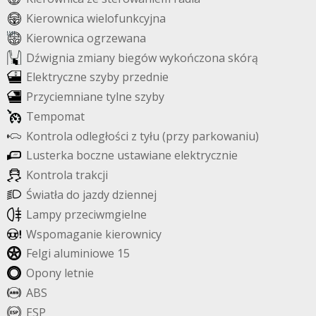
K
i
e
r
o
w
n
i
c
a
w
i
e
l
o
f
u
n
k
c
y
j
n
a
K
i
e
r
o
w
n
i
c
a
o
g
r
z
e
w
a
n
a
D
ź
w
i
g
n
i
a
z
m
i
a
n
y
b
i
e
g
ó
w
w
y
k
o
ń
c
z
o
n
a
s
k
ó
r
ą
E
l
e
k
t
r
y
c
z
n
e
s
z
y
b
y
p
r
z
e
d
n
i
e
P
r
z
y
c
i
e
m
n
i
a
n
e
t
y
l
n
e
s
z
y
b
y
T
e
m
p
o
m
a
t
K
o
n
t
r
o
l
a
o
d
l
e
g
ł
o
ś
c
i
z
t
y
ł
u
(
p
r
z
y
p
a
r
k
o
w
a
n
i
u
)
L
u
s
t
e
r
k
a
b
o
c
z
n
e
u
s
t
a
w
i
a
n
e
e
l
e
k
t
r
y
c
z
n
i
e
K
o
n
t
r
o
l
a
t
r
a
k
c
j
i
Ś
w
i
a
t
ł
a
d
o
j
a
z
d
y
d
z
i
e
n
n
e
j
L
a
m
p
y
p
r
z
e
c
i
w
m
g
i
e
l
n
e
W
s
p
o
m
a
g
a
n
i
e
k
i
e
r
o
w
n
i
c
y
F
e
l
g
i
a
l
u
m
i
n
i
o
w
e
1
5
O
p
o
n
y
l
e
t
n
i
e
A
B
S
E
S
P