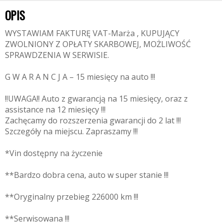
OPIS
WYSTAWIAM FAKTURĘ VAT-Marża , KUPUJĄCY
ZWOLNIONY Z OPŁATY SKARBOWEJ, MOŻLIWOŚĆ
SPRAWDZENIA W SERWISIE.
G W A R A N C J A – 15 miesięcy na auto !!!
!!UWAGA!! Auto z gwarancją na 15 miesięcy, oraz z
assistance na 12 miesięcy !!!
Zachęcamy do rozszerzenia gwarancji do 2 lat !!!
Szczegóły na miejscu. Zapraszamy !!!
*Vin dostępny na życzenie
**Bardzo dobra cena, auto w super stanie !!!
**Oryginalny przebieg 226000 km !!!
**Serwisowana !!!