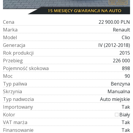
C
e
n
a
22 900.00 PLN
M
a
r
k
a
Renault
M
o
d
e
l
Clio
G
e
n
e
r
a
c
j
a
IV (2012-2018)
R
o
k
p
r
o
d
u
k
c
j
i
2015
P
r
z
e
b
i
e
g
226 000
P
o
j
e
m
n
o
ś
ć
s
k
o
k
o
w
a
898
M
o
c
90
T
y
p
p
a
l
i
w
a
Benzyna
S
k
r
z
y
n
i
a
Manualna
T
y
p
n
a
d
w
o
z
i
a
Auto miejskie
I
m
p
o
r
t
o
w
a
n
y
Tak
K
o
l
o
r
Biały
V
A
T
m
a
r
ż
a
Tak
F
i
n
a
n
s
o
w
a
n
i
e
Tak