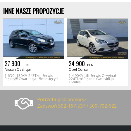
INNE NASZE PROPOZYCJE
27 900
24 900
PLN
PLN
Nissan Qashqai
Opel Corsa
1.6DCI 130KM 243Tkm Serwis
1.4 90KM Lift Serwis Oryginał
Piękny!!! Gwarancja 15miesięcy!!!
224Tkm! Piękna! Gwarancja
15mieś!
Potrzebujesz pomocy?
Zadzwoń 502-167-537 / 500-702-622