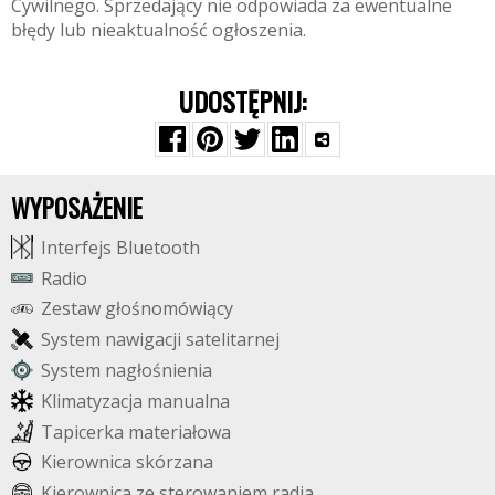
Cywilnego. Sprzedający nie odpowiada za ewentualne
błędy lub nieaktualność ogłoszenia.
UDOSTĘPNIJ:
WYPOSAŻENIE
I
n
t
e
r
f
e
j
s
B
l
u
e
t
o
o
t
h
R
a
d
i
o
Z
e
s
t
a
w
g
ł
o
ś
n
o
m
ó
w
i
ą
c
y
S
y
s
t
e
m
n
a
w
i
g
a
c
j
i
s
a
t
e
l
i
t
a
r
n
e
j
S
y
s
t
e
m
n
a
g
ł
o
ś
n
i
e
n
i
a
K
l
i
m
a
t
y
z
a
c
j
a
m
a
n
u
a
l
n
a
T
a
p
i
c
e
r
k
a
m
a
t
e
r
i
a
ł
o
w
a
K
i
e
r
o
w
n
i
c
a
s
k
ó
r
z
a
n
a
K
i
e
r
o
w
n
i
c
a
z
e
s
t
e
r
o
w
a
n
i
e
m
r
a
d
i
a