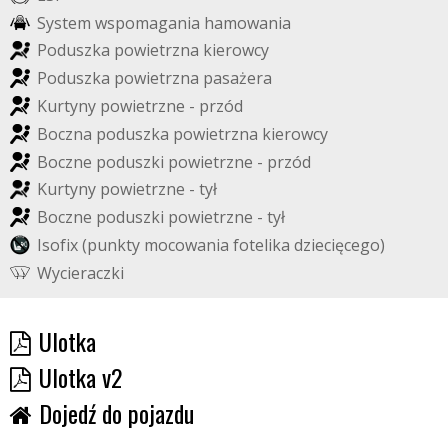
S
y
s
t
e
m
w
s
p
o
m
a
g
a
n
i
a
h
a
m
o
w
a
n
i
a
P
o
d
u
s
z
k
a
p
o
w
i
e
t
r
z
n
a
k
i
e
r
o
w
c
y
P
o
d
u
s
z
k
a
p
o
w
i
e
t
r
z
n
a
p
a
s
a
ż
e
r
a
K
u
r
t
y
n
y
p
o
w
i
e
t
r
z
n
e
-
p
r
z
ó
d
B
o
c
z
n
a
p
o
d
u
s
z
k
a
p
o
w
i
e
t
r
z
n
a
k
i
e
r
o
w
c
y
B
o
c
z
n
e
p
o
d
u
s
z
k
i
p
o
w
i
e
t
r
z
n
e
-
p
r
z
ó
d
K
u
r
t
y
n
y
p
o
w
i
e
t
r
z
n
e
-
t
y
ł
B
o
c
z
n
e
p
o
d
u
s
z
k
i
p
o
w
i
e
t
r
z
n
e
-
t
y
ł
I
s
o
f
i
x
(
p
u
n
k
t
y
m
o
c
o
w
a
n
i
a
f
o
t
e
l
i
k
a
d
z
i
e
c
i
ę
c
e
g
o
)
W
y
c
i
e
r
a
c
z
k
i
Ulotka
Ulotka v2
Dojedź do pojazdu