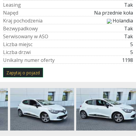
L
e
a
s
i
n
g
Tak
N
a
p
ę
d
Na przednie koła
K
r
a
j
p
o
c
h
o
d
z
e
n
i
a
Holandia
B
e
z
w
y
p
a
d
k
o
w
y
Tak
S
e
r
w
i
s
o
w
a
n
y
w
A
S
O
Tak
L
i
c
z
b
a
m
i
e
j
s
c
5
L
i
c
z
b
a
d
r
z
w
i
5
U
n
i
k
a
l
n
y
n
u
m
e
r
o
f
e
r
t
y
1198
Zapytaj o pojazd