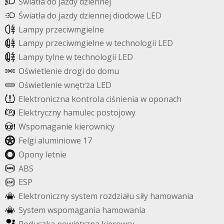
Ś
w
i
a
t
ł
a
d
o
j
a
z
d
y
d
z
i
e
n
n
e
j
Ś
w
i
a
t
ł
a
d
o
j
a
z
d
y
d
z
i
e
n
n
e
j
d
i
o
d
o
w
e
L
E
D
L
a
m
p
y
p
r
z
e
c
i
w
m
g
i
e
l
n
e
L
a
m
p
y
p
r
z
e
c
i
w
m
g
i
e
l
n
e
w
t
e
c
h
n
o
l
o
g
i
i
L
E
D
L
a
m
p
y
t
y
l
n
e
w
t
e
c
h
n
o
l
o
g
i
i
L
E
D
O
ś
w
i
e
t
l
e
n
i
e
d
r
o
g
i
d
o
d
o
m
u
O
ś
w
i
e
t
l
e
n
i
e
w
n
ę
t
r
z
a
L
E
D
E
l
e
k
t
r
o
n
i
c
z
n
a
k
o
n
t
r
o
l
a
c
i
ś
n
i
e
n
i
a
w
o
p
o
n
a
c
h
E
l
e
k
t
r
y
c
z
n
y
h
a
m
u
l
e
c
p
o
s
t
o
j
o
w
y
W
s
p
o
m
a
g
a
n
i
e
k
i
e
r
o
w
n
i
c
y
F
e
l
g
i
a
l
u
m
i
n
i
o
w
e
1
7
O
p
o
n
y
l
e
t
n
i
e
A
B
S
E
S
P
E
l
e
k
t
r
o
n
i
c
z
n
y
s
y
s
t
e
m
r
o
z
d
z
i
a
ł
u
s
i
ł
y
h
a
m
o
w
a
n
i
a
S
y
s
t
e
m
w
s
p
o
m
a
g
a
n
i
a
h
a
m
o
w
a
n
i
a
P
o
d
u
s
z
k
a
p
o
w
i
e
t
r
z
n
a
k
i
e
r
o
w
c
y