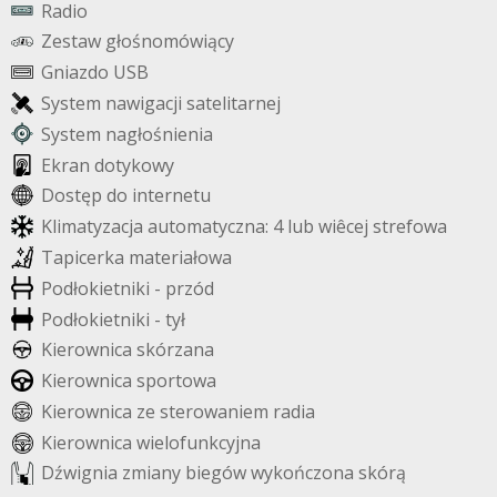
R
a
d
i
o
Z
e
s
t
a
w
g
ł
o
ś
n
o
m
ó
w
i
ą
c
y
G
n
i
a
z
d
o
U
S
B
S
y
s
t
e
m
n
a
w
i
g
a
c
j
i
s
a
t
e
l
i
t
a
r
n
e
j
S
y
s
t
e
m
n
a
g
ł
o
ś
n
i
e
n
i
a
E
k
r
a
n
d
o
t
y
k
o
w
y
D
o
s
t
ę
p
d
o
i
n
t
e
r
n
e
t
u
K
l
i
m
a
t
y
z
a
c
j
a
a
u
t
o
m
a
t
y
c
z
n
a
:
4
l
u
b
w
i
ê
c
e
j
s
t
r
e
f
o
w
a
T
a
p
i
c
e
r
k
a
m
a
t
e
r
i
a
ł
o
w
a
P
o
d
ł
o
k
i
e
t
n
i
k
i
-
p
r
z
ó
d
P
o
d
ł
o
k
i
e
t
n
i
k
i
-
t
y
ł
K
i
e
r
o
w
n
i
c
a
s
k
ó
r
z
a
n
a
K
i
e
r
o
w
n
i
c
a
s
p
o
r
t
o
w
a
K
i
e
r
o
w
n
i
c
a
z
e
s
t
e
r
o
w
a
n
i
e
m
r
a
d
i
a
K
i
e
r
o
w
n
i
c
a
w
i
e
l
o
f
u
n
k
c
y
j
n
a
D
ź
w
i
g
n
i
a
z
m
i
a
n
y
b
i
e
g
ó
w
w
y
k
o
ń
c
z
o
n
a
s
k
ó
r
ą