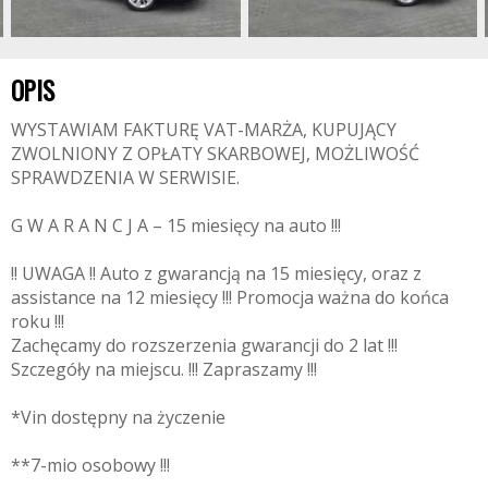
OPIS
WYSTAWIAM FAKTURĘ VAT-MARŻA, KUPUJĄCY
ZWOLNIONY Z OPŁATY SKARBOWEJ, MOŻLIWOŚĆ
SPRAWDZENIA W SERWISIE.
G W A R A N C J A – 15 miesięcy na auto !!!
!! UWAGA !! Auto z gwarancją na 15 miesięcy, oraz z
assistance na 12 miesięcy !!! Promocja ważna do końca
roku !!!
Zachęcamy do rozszerzenia gwarancji do 2 lat !!!
Szczegóły na miejscu. !!! Zapraszamy !!!
*Vin dostępny na życzenie
**7-mio osobowy !!!