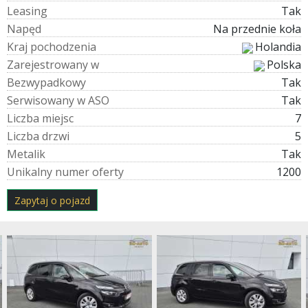
L
e
a
s
i
n
g
Tak
N
a
p
ę
d
Na przednie koła
K
r
a
j
p
o
c
h
o
d
z
e
n
i
a
Holandia
Z
a
r
e
j
e
s
t
r
o
w
a
n
y
w
Polska
B
e
z
w
y
p
a
d
k
o
w
y
Tak
S
e
r
w
i
s
o
w
a
n
y
w
A
S
O
Tak
L
i
c
z
b
a
m
i
e
j
s
c
7
L
i
c
z
b
a
d
r
z
w
i
5
M
e
t
a
l
i
k
Tak
U
n
i
k
a
l
n
y
n
u
m
e
r
o
f
e
r
t
y
1200
Zapytaj o pojazd