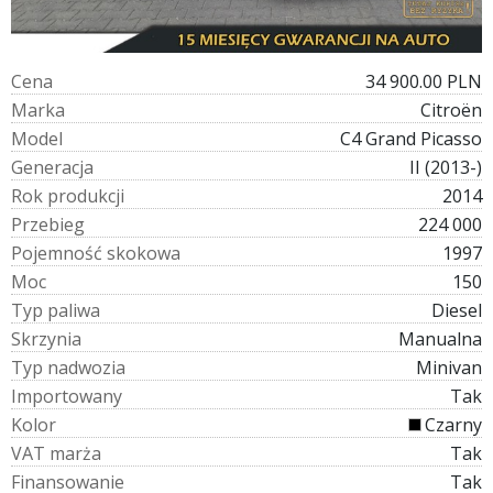
C
e
n
a
34 900.00 PLN
M
a
r
k
a
Citroën
M
o
d
e
l
C4 Grand Picasso
G
e
n
e
r
a
c
j
a
II (2013-)
R
o
k
p
r
o
d
u
k
c
j
i
2014
P
r
z
e
b
i
e
g
224 000
P
o
j
e
m
n
o
ś
ć
s
k
o
k
o
w
a
1997
M
o
c
150
T
y
p
p
a
l
i
w
a
Diesel
S
k
r
z
y
n
i
a
Manualna
T
y
p
n
a
d
w
o
z
i
a
Minivan
I
m
p
o
r
t
o
w
a
n
y
Tak
K
o
l
o
r
Czarny
V
A
T
m
a
r
ż
a
Tak
F
i
n
a
n
s
o
w
a
n
i
e
Tak