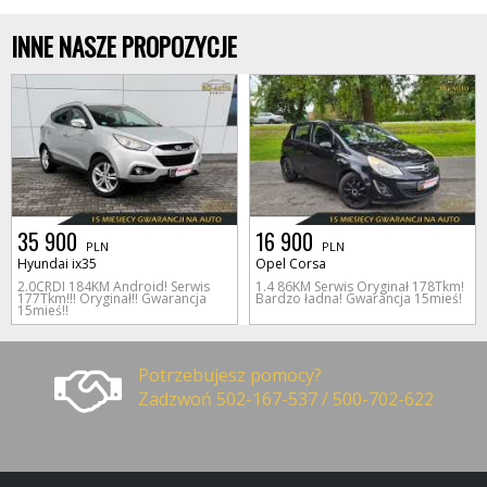
INNE NASZE PROPOZYCJE
35 900
16 900
PLN
PLN
Hyundai ix35
Opel Corsa
2.0CRDI 184KM Android! Serwis
1.4 86KM Serwis Oryginał 178Tkm!
177Tkm!!! Oryginał!! Gwarancja
Bardzo ładna! Gwarancja 15mieś!
15mieś!!
Potrzebujesz pomocy?
Zadzwoń 502-167-537 / 500-702-622