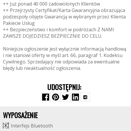
++ Już ponad 40 000 zadowolonych Klientów
++ Przejrzysty Certyfikat/Karta Gwarancyjna obrazująca
podzespoły objęte Gwarancją w wybranym przez Klienta
Pakiecie Usług
++ Bezpieczeństwo i komfort w podróżach Z NAMI
ZAWSZE DOJEDZIESZ BEZPIECZNIE DO CELU.
Niniejsze ogłoszenie jest wyłącznie informacją handlową
i nie stanowi oferty w myśl art. 66, paragraf 1. Kodeksu
Cywilnego. Sprzedający nie odpowiada za ewentualne
błędy lub nieaktualność ogłoszenia.
UDOSTĘPNIJ:
WYPOSAŻENIE
I
n
t
e
r
f
e
j
s
B
l
u
e
t
o
o
t
h