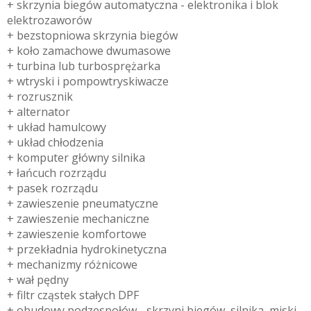
+ skrzynia biegów automatyczna - elektronika i blok
elektrozaworów
+ bezstopniowa skrzynia biegów
+ koło zamachowe dwumasowe
+ turbina lub turbosprężarka
+ wtryski i pompowtryskiwacze
+ rozrusznik
+ alternator
+ układ hamulcowy
+ układ chłodzenia
+ komputer główny silnika
+ łańcuch rozrządu
+ pasek rozrządu
+ zawieszenie pneumatyczne
+ zawieszenie mechaniczne
+ zawieszenie komfortowe
+ przekładnia hydrokinetyczna
+ mechanizmy różnicowe
+ wał pędny
+ filtr cząstek stałych DPF
+ obudowy podzespołów - skrzyni biegów, silnika, miski