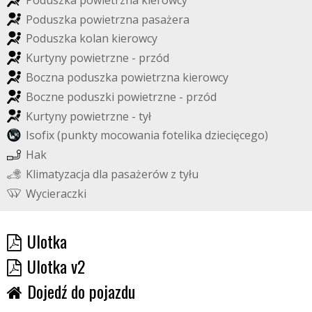
P
o
d
u
s
z
k
a
p
o
w
i
e
t
r
z
n
a
p
a
s
a
ż
e
r
a
P
o
d
u
s
z
k
a
k
o
l
a
n
k
i
e
r
o
w
c
y
K
u
r
t
y
n
y
p
o
w
i
e
t
r
z
n
e
-
p
r
z
ó
d
B
o
c
z
n
a
p
o
d
u
s
z
k
a
p
o
w
i
e
t
r
z
n
a
k
i
e
r
o
w
c
y
B
o
c
z
n
e
p
o
d
u
s
z
k
i
p
o
w
i
e
t
r
z
n
e
-
p
r
z
ó
d
K
u
r
t
y
n
y
p
o
w
i
e
t
r
z
n
e
-
t
y
ł
I
s
o
f
i
x
(
p
u
n
k
t
y
m
o
c
o
w
a
n
i
a
f
o
t
e
l
i
k
a
d
z
i
e
c
i
ę
c
e
g
o
)
H
a
k
K
l
i
m
a
t
y
z
a
c
j
a
d
l
a
p
a
s
a
ż
e
r
ó
w
z
t
y
ł
u
W
y
c
i
e
r
a
c
z
k
i
Ulotka
Ulotka v2
Dojedź do pojazdu