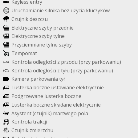
K
e
y
l
e
s
s
e
n
t
r
y
U
r
u
c
h
a
m
i
a
n
i
e
s
i
l
n
i
k
a
b
e
z
u
ż
y
c
i
a
k
l
u
c
z
y
k
ó
w
C
z
u
j
n
i
k
d
e
s
z
c
z
u
E
l
e
k
t
r
y
c
z
n
e
s
z
y
b
y
p
r
z
e
d
n
i
e
E
l
e
k
t
r
y
c
z
n
e
s
z
y
b
y
t
y
l
n
e
P
r
z
y
c
i
e
m
n
i
a
n
e
t
y
l
n
e
s
z
y
b
y
T
e
m
p
o
m
a
t
K
o
n
t
r
o
l
a
o
d
l
e
g
ł
o
ś
c
i
z
p
r
z
o
d
u
(
p
r
z
y
p
a
r
k
o
w
a
n
i
u
)
K
o
n
t
r
o
l
a
o
d
l
e
g
ł
o
ś
c
i
z
t
y
ł
u
(
p
r
z
y
p
a
r
k
o
w
a
n
i
u
)
K
a
m
e
r
a
p
a
r
k
o
w
a
n
i
a
t
y
ł
L
u
s
t
e
r
k
a
b
o
c
z
n
e
u
s
t
a
w
i
a
n
e
e
l
e
k
t
r
y
c
z
n
i
e
P
o
d
g
r
z
e
w
a
n
e
l
u
s
t
e
r
k
a
b
o
c
z
n
e
L
u
s
t
e
r
k
a
b
o
c
z
n
e
s
k
ł
a
d
a
n
e
e
l
e
k
t
r
y
c
z
n
i
e
A
s
y
s
t
e
n
t
(
c
z
u
j
n
i
k
)
m
a
r
t
w
e
g
o
p
o
l
a
K
o
n
t
r
o
l
a
t
r
a
k
c
j
i
C
z
u
j
n
i
k
z
m
i
e
r
z
c
h
u