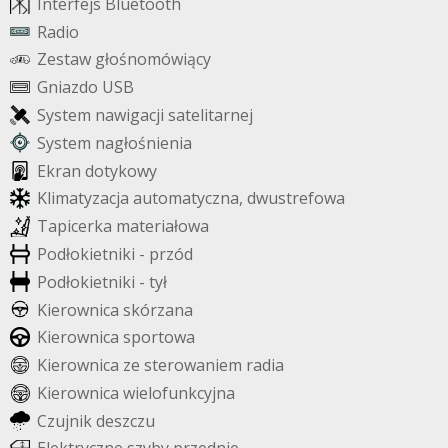
I
n
t
e
r
f
e
j
s
B
l
u
e
t
o
o
t
h
R
a
d
i
o
Z
e
s
t
a
w
g
ł
o
ś
n
o
m
ó
w
i
ą
c
y
G
n
i
a
z
d
o
U
S
B
S
y
s
t
e
m
n
a
w
i
g
a
c
j
i
s
a
t
e
l
i
t
a
r
n
e
j
S
y
s
t
e
m
n
a
g
ł
o
ś
n
i
e
n
i
a
E
k
r
a
n
d
o
t
y
k
o
w
y
K
l
i
m
a
t
y
z
a
c
j
a
a
u
t
o
m
a
t
y
c
z
n
a
,
d
w
u
s
t
r
e
f
o
w
a
T
a
p
i
c
e
r
k
a
m
a
t
e
r
i
a
ł
o
w
a
P
o
d
ł
o
k
i
e
t
n
i
k
i
-
p
r
z
ó
d
P
o
d
ł
o
k
i
e
t
n
i
k
i
-
t
y
ł
K
i
e
r
o
w
n
i
c
a
s
k
ó
r
z
a
n
a
K
i
e
r
o
w
n
i
c
a
s
p
o
r
t
o
w
a
K
i
e
r
o
w
n
i
c
a
z
e
s
t
e
r
o
w
a
n
i
e
m
r
a
d
i
a
K
i
e
r
o
w
n
i
c
a
w
i
e
l
o
f
u
n
k
c
y
j
n
a
C
z
u
j
n
i
k
d
e
s
z
c
z
u