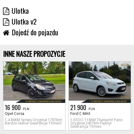
Ulotka
Ulotka v2
Dojedź do pojazdu
INNE NASZE PROPOZYCJE
16 900
21 900
PLN
PLN
Opel Corsa
Ford C-MAX
1.4 86KM Serwis Oryginał 178Tkm!
1.6TDCI 116KM Titanium!! Pano
Bardzo ładna! Gwarancja 15mieś!
Oryginał 245Tkm Piękny!
Gwarancja 15mieś