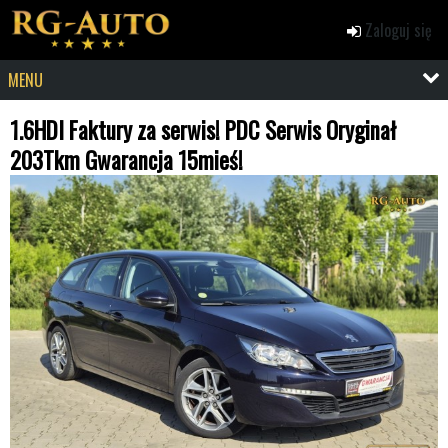
Zaloguj się
MENU
1.6HDI Faktury za serwis! PDC Serwis Oryginał
203Tkm Gwarancja 15mieś!