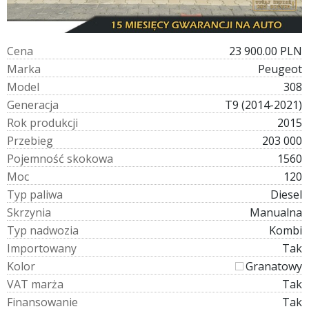
C
e
n
a
23 900.00 PLN
M
a
r
k
a
Peugeot
M
o
d
e
l
308
G
e
n
e
r
a
c
j
a
T9 (2014-2021)
R
o
k
p
r
o
d
u
k
c
j
i
2015
P
r
z
e
b
i
e
g
203 000
P
o
j
e
m
n
o
ś
ć
s
k
o
k
o
w
a
1560
M
o
c
120
T
y
p
p
a
l
i
w
a
Diesel
S
k
r
z
y
n
i
a
Manualna
T
y
p
n
a
d
w
o
z
i
a
Kombi
I
m
p
o
r
t
o
w
a
n
y
Tak
K
o
l
o
r
Granatowy
V
A
T
m
a
r
ż
a
Tak
F
i
n
a
n
s
o
w
a
n
i
e
Tak