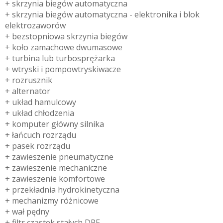
+ skrzynia biegów automatyczna
+ skrzynia biegów automatyczna - elektronika i blok
elektrozaworów
+ bezstopniowa skrzynia biegów
+ koło zamachowe dwumasowe
+ turbina lub turbosprężarka
+ wtryski i pompowtryskiwacze
+ rozrusznik
+ alternator
+ układ hamulcowy
+ układ chłodzenia
+ komputer główny silnika
+ łańcuch rozrządu
+ pasek rozrządu
+ zawieszenie pneumatyczne
+ zawieszenie mechaniczne
+ zawieszenie komfortowe
+ przekładnia hydrokinetyczna
+ mechanizmy różnicowe
+ wał pędny
+ filtr cząstek stałych DPF