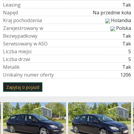
L
e
a
s
i
n
g
Tak
N
a
p
ę
d
Na przednie koła
K
r
a
j
p
o
c
h
o
d
z
e
n
i
a
Holandia
Z
a
r
e
j
e
s
t
r
o
w
a
n
y
w
Polska
B
e
z
w
y
p
a
d
k
o
w
y
Tak
S
e
r
w
i
s
o
w
a
n
y
w
A
S
O
Tak
L
i
c
z
b
a
m
i
e
j
s
c
5
L
i
c
z
b
a
d
r
z
w
i
5
M
e
t
a
l
i
k
Tak
U
n
i
k
a
l
n
y
n
u
m
e
r
o
f
e
r
t
y
1206
Zapytaj o pojazd