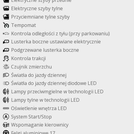
E
l
e
k
t
r
y
c
z
n
e
s
z
y
b
y
p
r
z
e
d
n
i
e
E
l
e
k
t
r
y
c
z
n
e
s
z
y
b
y
t
y
l
n
e
P
r
z
y
c
i
e
m
n
i
a
n
e
t
y
l
n
e
s
z
y
b
y
T
e
m
p
o
m
a
t
K
o
n
t
r
o
l
a
o
d
l
e
g
ł
o
ś
c
i
z
t
y
ł
u
(
p
r
z
y
p
a
r
k
o
w
a
n
i
u
)
L
u
s
t
e
r
k
a
b
o
c
z
n
e
u
s
t
a
w
i
a
n
e
e
l
e
k
t
r
y
c
z
n
i
e
P
o
d
g
r
z
e
w
a
n
e
l
u
s
t
e
r
k
a
b
o
c
z
n
e
K
o
n
t
r
o
l
a
t
r
a
k
c
j
i
C
z
u
j
n
i
k
z
m
i
e
r
z
c
h
u
Ś
w
i
a
t
ł
a
d
o
j
a
z
d
y
d
z
i
e
n
n
e
j
Ś
w
i
a
t
ł
a
d
o
j
a
z
d
y
d
z
i
e
n
n
e
j
d
i
o
d
o
w
e
L
E
D
L
a
m
p
y
p
r
z
e
c
i
w
m
g
i
e
l
n
e
w
t
e
c
h
n
o
l
o
g
i
i
L
E
D
L
a
m
p
y
t
y
l
n
e
w
t
e
c
h
n
o
l
o
g
i
i
L
E
D
O
ś
w
i
e
t
l
e
n
i
e
w
n
ę
t
r
z
a
L
E
D
S
y
s
t
e
m
S
t
a
r
t
/
S
t
o
p
W
s
p
o
m
a
g
a
n
i
e
k
i
e
r
o
w
n
i
c
y
F
e
l
g
i
a
l
u
m
i
n
i
o
w
e
1
7