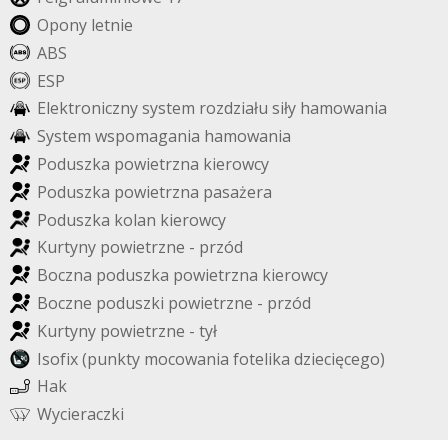
O
p
o
n
y
l
e
t
n
i
e
A
B
S
E
S
P
E
l
e
k
t
r
o
n
i
c
z
n
y
s
y
s
t
e
m
r
o
z
d
z
i
a
ł
u
s
i
ł
y
h
a
m
o
w
a
n
i
a
S
y
s
t
e
m
w
s
p
o
m
a
g
a
n
i
a
h
a
m
o
w
a
n
i
a
P
o
d
u
s
z
k
a
p
o
w
i
e
t
r
z
n
a
k
i
e
r
o
w
c
y
P
o
d
u
s
z
k
a
p
o
w
i
e
t
r
z
n
a
p
a
s
a
ż
e
r
a
P
o
d
u
s
z
k
a
k
o
l
a
n
k
i
e
r
o
w
c
y
K
u
r
t
y
n
y
p
o
w
i
e
t
r
z
n
e
-
p
r
z
ó
d
B
o
c
z
n
a
p
o
d
u
s
z
k
a
p
o
w
i
e
t
r
z
n
a
k
i
e
r
o
w
c
y
B
o
c
z
n
e
p
o
d
u
s
z
k
i
p
o
w
i
e
t
r
z
n
e
-
p
r
z
ó
d
K
u
r
t
y
n
y
p
o
w
i
e
t
r
z
n
e
-
t
y
ł
I
s
o
f
i
x
(
p
u
n
k
t
y
m
o
c
o
w
a
n
i
a
f
o
t
e
l
i
k
a
d
z
i
e
c
i
ę
c
e
g
o
)
H
a
k
W
y
c
i
e
r
a
c
z
k
i