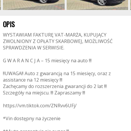
OPIS
WYSTAWIAM FAKTURĘ VAT-MARŻA, KUPUJĄCY
ZWOLNIONY Z OPŁATY SKARBOWEJ, MOŻLIWOŚĆ
SPRAWDZENIA W SERWISIE.
G W A R A N C J A – 15 miesięcy na auto !!!
!!UWAGA!! Auto z gwarancją na 15 miesięcy, oraz z
assistance na 12 miesięcy !!!
Zachęcamy do rozszerzenia gwarancji do 2 lat !!!
Szczegóły na miejscu. !!! Zapraszamy !!!
https://vm.tiktok.com/ZNRvv6UFj/
*Vin dostępny na życzenie