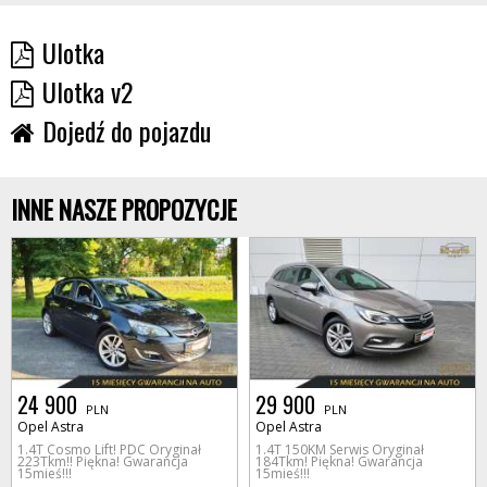
Ulotka
Ulotka v2
Dojedź do pojazdu
INNE NASZE PROPOZYCJE
24 900
29 900
PLN
PLN
Opel Astra
Opel Astra
1.4T Cosmo Lift! PDC Oryginał
1.4T 150KM Serwis Oryginał
223Tkm!! Piękna! Gwarancja
184Tkm! Piękna! Gwarancja
15mieś!!!
15mieś!!!