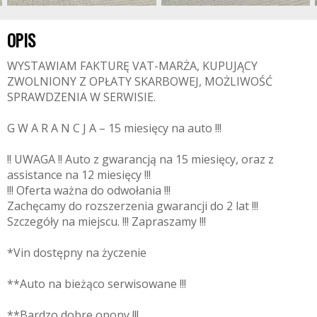
OPIS
WYSTAWIAM FAKTURĘ VAT-MARŻA, KUPUJĄCY
ZWOLNIONY Z OPŁATY SKARBOWEJ, MOŻLIWOŚĆ
SPRAWDZENIA W SERWISIE.
G W A R A N C J A – 15 miesięcy na auto !!!
!! UWAGA !! Auto z gwarancją na 15 miesięcy, oraz z
assistance na 12 miesięcy !!!
!!! Oferta ważna do odwołania !!!
Zachęcamy do rozszerzenia gwarancji do 2 lat !!!
Szczegóły na miejscu. !!! Zapraszamy !!!
*Vin dostępny na życzenie
**Auto na bieżąco serwisowane !!!
**Bardzo dobre opony !!!