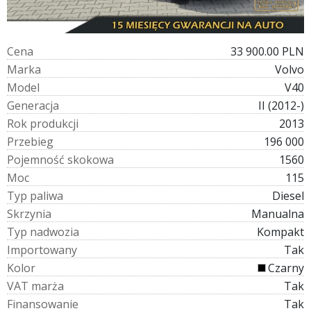
C
e
n
a
33 900.00 PLN
M
a
r
k
a
Volvo
M
o
d
e
l
V40
G
e
n
e
r
a
c
j
a
II (2012-)
R
o
k
p
r
o
d
u
k
c
j
i
2013
P
r
z
e
b
i
e
g
196 000
P
o
j
e
m
n
o
ś
ć
s
k
o
k
o
w
a
1560
M
o
c
115
T
y
p
p
a
l
i
w
a
Diesel
S
k
r
z
y
n
i
a
Manualna
T
y
p
n
a
d
w
o
z
i
a
Kompakt
I
m
p
o
r
t
o
w
a
n
y
Tak
K
o
l
o
r
Czarny
V
A
T
m
a
r
ż
a
Tak
F
i
n
a
n
s
o
w
a
n
i
e
Tak