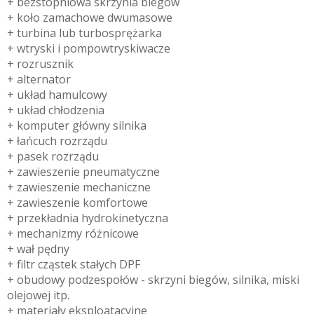
+ bezstopniowa skrzynia biegów
+ koło zamachowe dwumasowe
+ turbina lub turbosprężarka
+ wtryski i pompowtryskiwacze
+ rozrusznik
+ alternator
+ układ hamulcowy
+ układ chłodzenia
+ komputer główny silnika
+ łańcuch rozrządu
+ pasek rozrządu
+ zawieszenie pneumatyczne
+ zawieszenie mechaniczne
+ zawieszenie komfortowe
+ przekładnia hydrokinetyczna
+ mechanizmy różnicowe
+ wał pędny
+ filtr cząstek stałych DPF
+ obudowy podzespołów - skrzyni biegów, silnika, miski
olejowej itp.
+ materiały eksploatacyjne