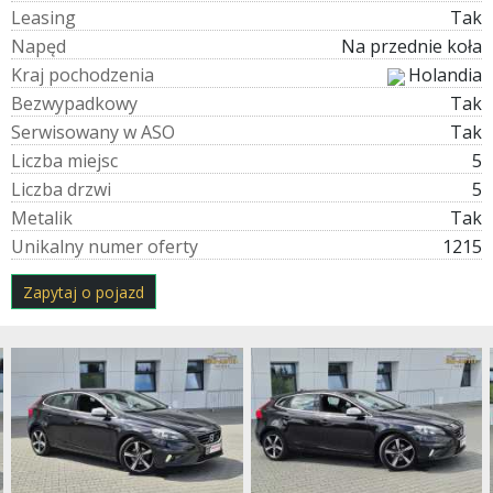
L
e
a
s
i
n
g
Tak
N
a
p
ę
d
Na przednie koła
K
r
a
j
p
o
c
h
o
d
z
e
n
i
a
Holandia
B
e
z
w
y
p
a
d
k
o
w
y
Tak
S
e
r
w
i
s
o
w
a
n
y
w
A
S
O
Tak
L
i
c
z
b
a
m
i
e
j
s
c
5
L
i
c
z
b
a
d
r
z
w
i
5
M
e
t
a
l
i
k
Tak
U
n
i
k
a
l
n
y
n
u
m
e
r
o
f
e
r
t
y
1215
Zapytaj o pojazd