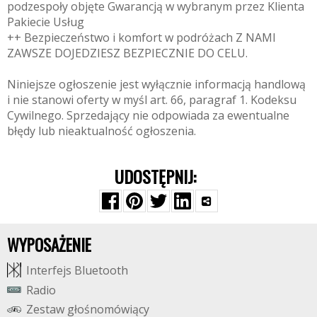
podzespoły objęte Gwarancją w wybranym przez Klienta
Pakiecie Usług
++ Bezpieczeństwo i komfort w podróżach Z NAMI
ZAWSZE DOJEDZIESZ BEZPIECZNIE DO CELU.
Niniejsze ogłoszenie jest wyłącznie informacją handlową
i nie stanowi oferty w myśl art. 66, paragraf 1. Kodeksu
Cywilnego. Sprzedający nie odpowiada za ewentualne
błędy lub nieaktualność ogłoszenia.
UDOSTĘPNIJ:
WYPOSAŻENIE
I
n
t
e
r
f
e
j
s
B
l
u
e
t
o
o
t
h
R
a
d
i
o
Z
e
s
t
a
w
g
ł
o
ś
n
o
m
ó
w
i
ą
c
y