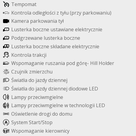
T
e
m
p
o
m
a
t
K
o
n
t
r
o
l
a
o
d
l
e
g
ł
o
ś
c
i
z
t
y
ł
u
(
p
r
z
y
p
a
r
k
o
w
a
n
i
u
)
K
a
m
e
r
a
p
a
r
k
o
w
a
n
i
a
t
y
ł
L
u
s
t
e
r
k
a
b
o
c
z
n
e
u
s
t
a
w
i
a
n
e
e
l
e
k
t
r
y
c
z
n
i
e
P
o
d
g
r
z
e
w
a
n
e
l
u
s
t
e
r
k
a
b
o
c
z
n
e
L
u
s
t
e
r
k
a
b
o
c
z
n
e
s
k
ł
a
d
a
n
e
e
l
e
k
t
r
y
c
z
n
i
e
K
o
n
t
r
o
l
a
t
r
a
k
c
j
i
W
s
p
o
m
a
g
a
n
i
e
r
u
s
z
a
n
i
a
p
o
d
g
ó
r
ę
-
H
i
l
l
H
o
l
d
e
r
C
z
u
j
n
i
k
z
m
i
e
r
z
c
h
u
Ś
w
i
a
t
ł
a
d
o
j
a
z
d
y
d
z
i
e
n
n
e
j
Ś
w
i
a
t
ł
a
d
o
j
a
z
d
y
d
z
i
e
n
n
e
j
d
i
o
d
o
w
e
L
E
D
L
a
m
p
y
p
r
z
e
c
i
w
m
g
i
e
l
n
e
L
a
m
p
y
p
r
z
e
c
i
w
m
g
i
e
l
n
e
w
t
e
c
h
n
o
l
o
g
i
i
L
E
D
O
ś
w
i
e
t
l
e
n
i
e
d
r
o
g
i
d
o
d
o
m
u
S
y
s
t
e
m
S
t
a
r
t
/
S
t
o
p
W
s
p
o
m
a
g
a
n
i
e
k
i
e
r
o
w
n
i
c
y