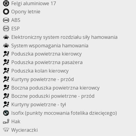
F
e
l
g
i
a
l
u
m
i
n
i
o
w
e
1
7
O
p
o
n
y
l
e
t
n
i
e
A
B
S
E
S
P
E
l
e
k
t
r
o
n
i
c
z
n
y
s
y
s
t
e
m
r
o
z
d
z
i
a
ł
u
s
i
ł
y
h
a
m
o
w
a
n
i
a
S
y
s
t
e
m
w
s
p
o
m
a
g
a
n
i
a
h
a
m
o
w
a
n
i
a
P
o
d
u
s
z
k
a
p
o
w
i
e
t
r
z
n
a
k
i
e
r
o
w
c
y
P
o
d
u
s
z
k
a
p
o
w
i
e
t
r
z
n
a
p
a
s
a
ż
e
r
a
P
o
d
u
s
z
k
a
k
o
l
a
n
k
i
e
r
o
w
c
y
K
u
r
t
y
n
y
p
o
w
i
e
t
r
z
n
e
-
p
r
z
ó
d
B
o
c
z
n
a
p
o
d
u
s
z
k
a
p
o
w
i
e
t
r
z
n
a
k
i
e
r
o
w
c
y
B
o
c
z
n
e
p
o
d
u
s
z
k
i
p
o
w
i
e
t
r
z
n
e
-
p
r
z
ó
d
K
u
r
t
y
n
y
p
o
w
i
e
t
r
z
n
e
-
t
y
ł
I
s
o
f
i
x
(
p
u
n
k
t
y
m
o
c
o
w
a
n
i
a
f
o
t
e
l
i
k
a
d
z
i
e
c
i
ę
c
e
g
o
)
H
a
k
W
y
c
i
e
r
a
c
z
k
i