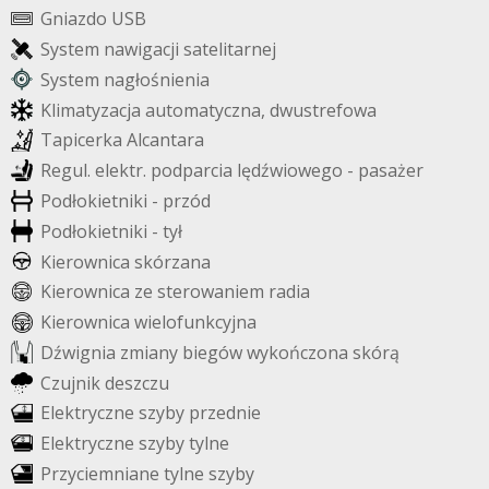
G
n
i
a
z
d
o
U
S
B
S
y
s
t
e
m
n
a
w
i
g
a
c
j
i
s
a
t
e
l
i
t
a
r
n
e
j
S
y
s
t
e
m
n
a
g
ł
o
ś
n
i
e
n
i
a
K
l
i
m
a
t
y
z
a
c
j
a
a
u
t
o
m
a
t
y
c
z
n
a
,
d
w
u
s
t
r
e
f
o
w
a
T
a
p
i
c
e
r
k
a
A
l
c
a
n
t
a
r
a
R
e
g
u
l
.
e
l
e
k
t
r
.
p
o
d
p
a
r
c
i
a
l
ę
d
ź
w
i
o
w
e
g
o
-
p
a
s
a
ż
e
r
P
o
d
ł
o
k
i
e
t
n
i
k
i
-
p
r
z
ó
d
P
o
d
ł
o
k
i
e
t
n
i
k
i
-
t
y
ł
K
i
e
r
o
w
n
i
c
a
s
k
ó
r
z
a
n
a
K
i
e
r
o
w
n
i
c
a
z
e
s
t
e
r
o
w
a
n
i
e
m
r
a
d
i
a
K
i
e
r
o
w
n
i
c
a
w
i
e
l
o
f
u
n
k
c
y
j
n
a
D
ź
w
i
g
n
i
a
z
m
i
a
n
y
b
i
e
g
ó
w
w
y
k
o
ń
c
z
o
n
a
s
k
ó
r
ą
C
z
u
j
n
i
k
d
e
s
z
c
z
u
E
l
e
k
t
r
y
c
z
n
e
s
z
y
b
y
p
r
z
e
d
n
i
e
E
l
e
k
t
r
y
c
z
n
e
s
z
y
b
y
t
y
l
n
e
P
r
z
y
c
i
e
m
n
i
a
n
e
t
y
l
n
e
s
z
y
b
y