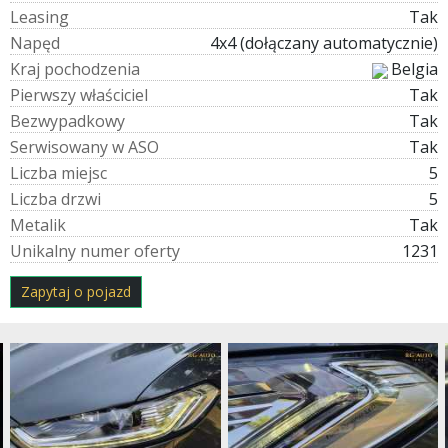
L
e
a
s
i
n
g
Tak
N
a
p
ę
d
4x4 (dołączany automatycznie)
K
r
a
j
p
o
c
h
o
d
z
e
n
i
a
Belgia
P
i
e
r
w
s
z
y
w
ł
a
ś
c
i
c
i
e
l
Tak
B
e
z
w
y
p
a
d
k
o
w
y
Tak
S
e
r
w
i
s
o
w
a
n
y
w
A
S
O
Tak
L
i
c
z
b
a
m
i
e
j
s
c
5
L
i
c
z
b
a
d
r
z
w
i
5
M
e
t
a
l
i
k
Tak
U
n
i
k
a
l
n
y
n
u
m
e
r
o
f
e
r
t
y
1231
Zapytaj o pojazd