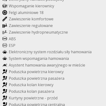
W
s
p
o
m
a
g
a
n
i
e
k
i
e
r
o
w
n
i
c
y
F
e
l
g
i
a
l
u
m
i
n
i
o
w
e
1
8
Z
a
w
i
e
s
z
e
n
i
e
k
o
m
f
o
r
t
o
w
e
Z
a
w
i
e
s
z
e
n
i
e
r
e
g
u
l
o
w
a
n
e
Z
a
w
i
e
s
z
e
n
i
e
h
y
d
r
o
p
n
e
u
m
a
t
y
c
z
n
e
A
B
S
E
S
P
E
l
e
k
t
r
o
n
i
c
z
n
y
s
y
s
t
e
m
r
o
z
d
z
i
a
ł
u
s
i
ł
y
h
a
m
o
w
a
n
i
a
S
y
s
t
e
m
w
s
p
o
m
a
g
a
n
i
a
h
a
m
o
w
a
n
i
a
A
s
y
s
t
e
n
t
h
a
m
o
w
a
n
i
a
a
w
a
r
y
j
n
e
g
o
w
m
i
e
ś
c
i
e
P
o
d
u
s
z
k
a
p
o
w
i
e
t
r
z
n
a
k
i
e
r
o
w
c
y
P
o
d
u
s
z
k
a
p
o
w
i
e
t
r
z
n
a
p
a
s
a
ż
e
r
a
P
o
d
u
s
z
k
a
k
o
l
a
n
k
i
e
r
o
w
c
y
P
o
d
u
s
z
k
a
k
o
l
a
n
p
a
s
a
ż
e
r
a
K
u
r
t
y
n
y
p
o
w
i
e
t
r
z
n
e
-
p
r
z
ó
d
P
o
d
u
s
z
k
a
p
o
w
i
e
t
r
z
n
a
c
e
n
t
r
a
l
n
a