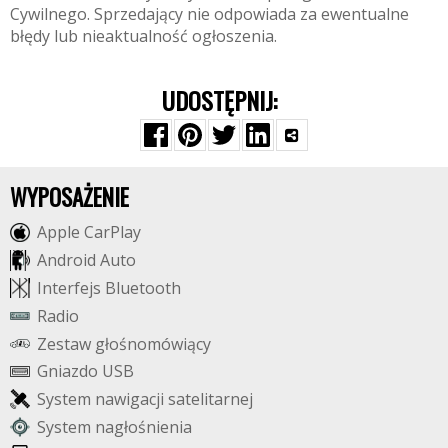
Cywilnego. Sprzedający nie odpowiada za ewentualne
błędy lub nieaktualność ogłoszenia.
UDOSTĘPNIJ:
WYPOSAŻENIE
A
p
p
l
e
C
a
r
P
l
a
y
A
n
d
r
o
i
d
A
u
t
o
I
n
t
e
r
f
e
j
s
B
l
u
e
t
o
o
t
h
R
a
d
i
o
Z
e
s
t
a
w
g
ł
o
ś
n
o
m
ó
w
i
ą
c
y
G
n
i
a
z
d
o
U
S
B
S
y
s
t
e
m
n
a
w
i
g
a
c
j
i
s
a
t
e
l
i
t
a
r
n
e
j
S
y
s
t
e
m
n
a
g
ł
o
ś
n
i
e
n
i
a