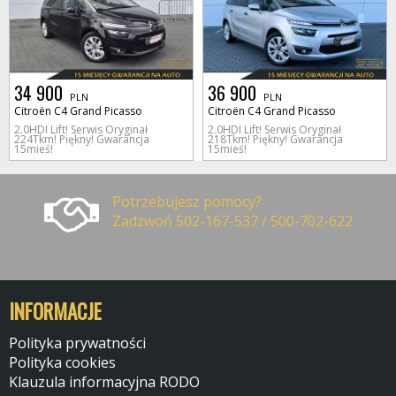
34 900
36 900
PLN
PLN
Citroën C4 Grand Picasso
Citroën C4 Grand Picasso
2.0HDI Lift! Serwis Oryginał
2.0HDI Lift! Serwis Oryginał
224Tkm! Piękny! Gwarancja
218Tkm! Piękny! Gwarancja
15mieś!
15mieś!
Potrzebujesz pomocy?
Zadzwoń 502-167-537 / 500-702-622
INFORMACJE
Polityka prywatności
Polityka cookies
Klauzula informacyjna RODO