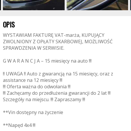
OPIS
WYSTAWIAM FAKTURĘ VAT-marża, KUPUJĄCY
ZWOLNIONY Z OPŁATY SKARBOWEJ, MOŻLIWOŚĆ
SPRAWDZENIA W SERWISIE.
G W A R A N C J A – 15 miesięcy na auto !!!
!! UWAGA !! Auto z gwarancją na 15 miesięcy, oraz z
assistance na 12 miesięcy !!!
!!! Oferta ważna do odwołania !!!
!!! Zachęcamy do przedłużenia gwarancji do 2 lat !!!
Szczegóły na miejscu. !!! Zapraszamy !!!
**Vin dostępny na życzenie
**Napęd 4x4 !!!