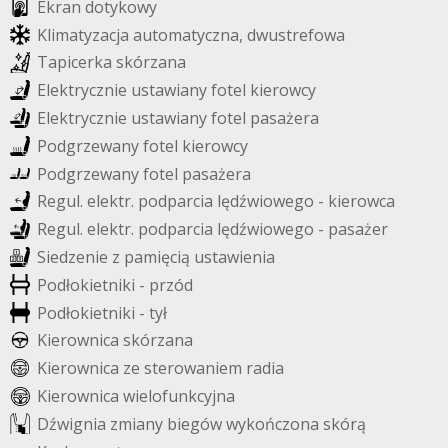
E
k
r
a
n
d
o
t
y
k
o
w
y
K
l
i
m
a
t
y
z
a
c
j
a
a
u
t
o
m
a
t
y
c
z
n
a
,
d
w
u
s
t
r
e
f
o
w
a
T
a
p
i
c
e
r
k
a
s
k
ó
r
z
a
n
a
E
l
e
k
t
r
y
c
z
n
i
e
u
s
t
a
w
i
a
n
y
f
o
t
e
l
k
i
e
r
o
w
c
y
E
l
e
k
t
r
y
c
z
n
i
e
u
s
t
a
w
i
a
n
y
f
o
t
e
l
p
a
s
a
ż
e
r
a
P
o
d
g
r
z
e
w
a
n
y
f
o
t
e
l
k
i
e
r
o
w
c
y
P
o
d
g
r
z
e
w
a
n
y
f
o
t
e
l
p
a
s
a
ż
e
r
a
R
e
g
u
l
.
e
l
e
k
t
r
.
p
o
d
p
a
r
c
i
a
l
ę
d
ź
w
i
o
w
e
g
o
-
k
i
e
r
o
w
c
a
R
e
g
u
l
.
e
l
e
k
t
r
.
p
o
d
p
a
r
c
i
a
l
ę
d
ź
w
i
o
w
e
g
o
-
p
a
s
a
ż
e
r
S
i
e
d
z
e
n
i
e
z
p
a
m
i
ę
c
i
ą
u
s
t
a
w
i
e
n
i
a
P
o
d
ł
o
k
i
e
t
n
i
k
i
-
p
r
z
ó
d
P
o
d
ł
o
k
i
e
t
n
i
k
i
-
t
y
ł
K
i
e
r
o
w
n
i
c
a
s
k
ó
r
z
a
n
a
K
i
e
r
o
w
n
i
c
a
z
e
s
t
e
r
o
w
a
n
i
e
m
r
a
d
i
a
K
i
e
r
o
w
n
i
c
a
w
i
e
l
o
f
u
n
k
c
y
j
n
a
D
ź
w
i
g
n
i
a
z
m
i
a
n
y
b
i
e
g
ó
w
w
y
k
o
ń
c
z
o
n
a
s
k
ó
r
ą