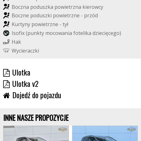
B
o
c
z
n
a
p
o
d
u
s
z
k
a
p
o
w
i
e
t
r
z
n
a
k
i
e
r
o
w
c
y
B
o
c
z
n
e
p
o
d
u
s
z
k
i
p
o
w
i
e
t
r
z
n
e
-
p
r
z
ó
d
K
u
r
t
y
n
y
p
o
w
i
e
t
r
z
n
e
-
t
y
ł
I
s
o
f
i
x
(
p
u
n
k
t
y
m
o
c
o
w
a
n
i
a
f
o
t
e
l
i
k
a
d
z
i
e
c
i
ę
c
e
g
o
)
H
a
k
W
y
c
i
e
r
a
c
z
k
i
Ulotka
Ulotka v2
Dojedź do pojazdu
INNE NASZE PROPOZYCJE