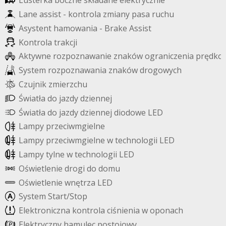
L
u
s
t
e
r
k
a
b
o
c
z
n
e
s
k
ł
a
d
a
n
e
e
l
e
k
t
r
y
c
z
n
i
e
L
a
n
e
a
s
s
i
s
t
-
k
o
n
t
r
o
l
a
z
m
i
a
n
y
p
a
s
a
r
u
c
h
u
A
s
y
s
t
e
n
t
h
a
m
o
w
a
n
i
a
-
B
r
a
k
e
A
s
s
i
s
t
K
o
n
t
r
o
l
a
t
r
a
k
c
j
i
A
k
t
y
w
n
e
r
o
z
p
o
z
n
a
w
a
n
i
e
z
n
a
k
ó
w
o
g
r
a
n
i
c
z
e
n
i
a
p
r
ę
d
k
o
S
y
s
t
e
m
r
o
z
p
o
z
n
a
w
a
n
i
a
z
n
a
k
ó
w
d
r
o
g
o
w
y
c
h
C
z
u
j
n
i
k
z
m
i
e
r
z
c
h
u
Ś
w
i
a
t
ł
a
d
o
j
a
z
d
y
d
z
i
e
n
n
e
j
Ś
w
i
a
t
ł
a
d
o
j
a
z
d
y
d
z
i
e
n
n
e
j
d
i
o
d
o
w
e
L
E
D
L
a
m
p
y
p
r
z
e
c
i
w
m
g
i
e
l
n
e
L
a
m
p
y
p
r
z
e
c
i
w
m
g
i
e
l
n
e
w
t
e
c
h
n
o
l
o
g
i
i
L
E
D
L
a
m
p
y
t
y
l
n
e
w
t
e
c
h
n
o
l
o
g
i
i
L
E
D
O
ś
w
i
e
t
l
e
n
i
e
d
r
o
g
i
d
o
d
o
m
u
O
ś
w
i
e
t
l
e
n
i
e
w
n
ę
t
r
z
a
L
E
D
S
y
s
t
e
m
S
t
a
r
t
/
S
t
o
p
E
l
e
k
t
r
o
n
i
c
z
n
a
k
o
n
t
r
o
l
a
c
i
ś
n
i
e
n
i
a
w
o
p
o
n
a
c
h
E
l
e
k
t
r
y
c
z
n
y
h
a
m
u
l
e
c
p
o
s
t
o
j
o
w
y