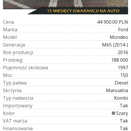
C
e
n
a
44 900.00 PLN
M
a
r
k
a
Ford
M
o
d
e
l
Mondeo
G
e
n
e
r
a
c
j
a
Mk5 (2014-)
R
o
k
p
r
o
d
u
k
c
j
i
2016
P
r
z
e
b
i
e
g
188 000
P
o
j
e
m
n
o
ś
ć
s
k
o
k
o
w
a
1997
M
o
c
150
T
y
p
p
a
l
i
w
a
Diesel
S
k
r
z
y
n
i
a
Manualna
T
y
p
n
a
d
w
o
z
i
a
Kombi
I
m
p
o
r
t
o
w
a
n
y
Tak
K
o
l
o
r
Szary
V
A
T
m
a
r
ż
a
Tak
F
i
n
a
n
s
o
w
a
n
i
e
Tak