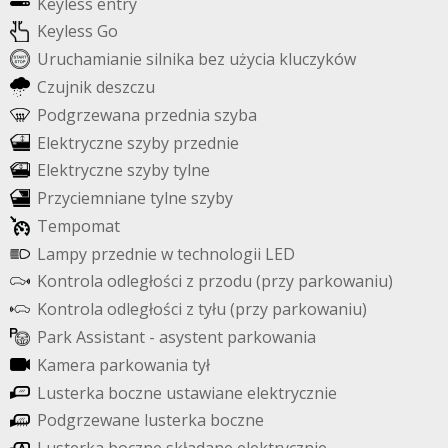
K
e
y
l
e
s
s
e
n
t
r
y
K
e
y
l
e
s
s
G
o
U
r
u
c
h
a
m
i
a
n
i
e
s
i
l
n
i
k
a
b
e
z
u
ż
y
c
i
a
k
l
u
c
z
y
k
ó
w
C
z
u
j
n
i
k
d
e
s
z
c
z
u
P
o
d
g
r
z
e
w
a
n
a
p
r
z
e
d
n
i
a
s
z
y
b
a
E
l
e
k
t
r
y
c
z
n
e
s
z
y
b
y
p
r
z
e
d
n
i
e
E
l
e
k
t
r
y
c
z
n
e
s
z
y
b
y
t
y
l
n
e
P
r
z
y
c
i
e
m
n
i
a
n
e
t
y
l
n
e
s
z
y
b
y
T
e
m
p
o
m
a
t
L
a
m
p
y
p
r
z
e
d
n
i
e
w
t
e
c
h
n
o
l
o
g
i
i
L
E
D
K
o
n
t
r
o
l
a
o
d
l
e
g
ł
o
ś
c
i
z
p
r
z
o
d
u
(
p
r
z
y
p
a
r
k
o
w
a
n
i
u
)
K
o
n
t
r
o
l
a
o
d
l
e
g
ł
o
ś
c
i
z
t
y
ł
u
(
p
r
z
y
p
a
r
k
o
w
a
n
i
u
)
P
a
r
k
A
s
s
i
s
t
a
n
t
-
a
s
y
s
t
e
n
t
p
a
r
k
o
w
a
n
i
a
K
a
m
e
r
a
p
a
r
k
o
w
a
n
i
a
t
y
ł
L
u
s
t
e
r
k
a
b
o
c
z
n
e
u
s
t
a
w
i
a
n
e
e
l
e
k
t
r
y
c
z
n
i
e
P
o
d
g
r
z
e
w
a
n
e
l
u
s
t
e
r
k
a
b
o
c
z
n
e