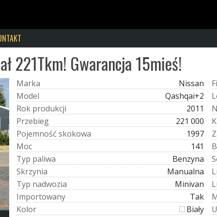
ONTAKT
ał 221Tkm! Gwarancja 15mieś!
M
a
r
k
a
Nissan
F
M
o
d
e
l
Qashqai+2
L
R
o
k
p
r
o
d
u
k
c
j
i
2011
P
r
z
e
b
i
e
g
221 000
K
P
o
j
e
m
n
o
ś
ć
s
k
o
k
o
w
a
1997
Z
M
o
c
141
B
T
y
p
p
a
l
i
w
a
Benzyna
S
S
k
r
z
y
n
i
a
Manualna
L
T
y
p
n
a
d
w
o
z
i
a
Minivan
L
I
m
p
o
r
t
o
w
a
n
y
Tak
K
o
l
o
r
Biały