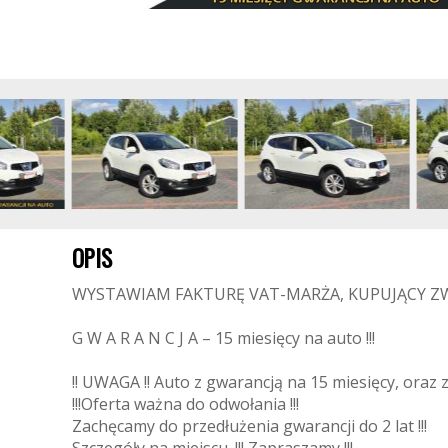
OPIS
WYSTAWIAM FAKTURĘ VAT-MARŻA, KUPUJĄCY ZW
G W A R A N C J A – 15 miesięcy na auto !!!
!! UWAGA !! Auto z gwarancją na 15 miesięcy, oraz z 
!!!Oferta ważna do odwołania !!!
Zachęcamy do przedłużenia gwarancji do 2 lat !!!