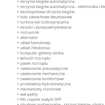
+ skrzynia biegów automatyczna
+ skrzynia biegów automatyczna - elektronika i b
+ bezstopniowa skrzynia biegów
+ koło zamachowe dwumasowe
+ turbina lub turbosprężarka
+ wtryski i pompowtryskiwacze
+ rozrusznik
+ alternator
+ układ hamulcowy
+ układ chłodzenia
+ komputer główny silnika
+ łańcuch rozrządu
+ pasek rozrządu
+ zawieszenie pneumatyczne
+ zawieszenie mechaniczne
+ zawieszenie komfortowe
+ przekładnia hydrokinetyczna
+ mechanizmy różnicowe
+ wał pędny
+ filtr cząstek stałych DPF
+ obudowy podzespołów - skrzyni biegów, silnika, m