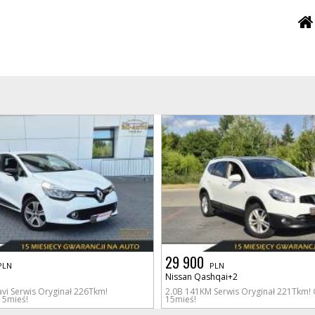
29 900
PLN
PLN
Nissan Qashqai+2
vi Serwis Oryginał 226Tkm!
2.0B 141KM Serwis Oryginał 221Tkm!
15mieś!
15mieś!