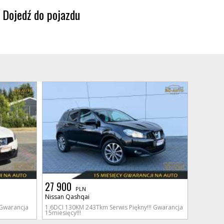
Dojedź do pojazdu
27 900
PLN
Nissan Qashqai
 Gwarancja
1.6DCI 130KM 243Tkm Serwis Piękny!!! Gwarancja
15miesięcy!!!