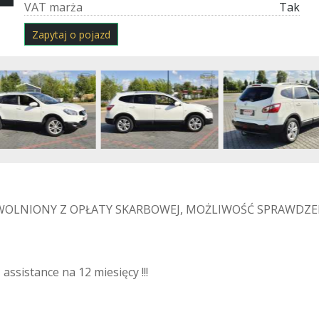
V
A
T
m
a
r
ż
a
Tak
Zapytaj o pojazd
OLNIONY Z OPŁATY SKARBOWEJ, MOŻLIWOŚĆ SPRAWDZEN
assistance na 12 miesięcy !!!