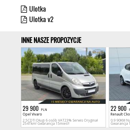
Ulotka
Ulotka v2
INNE NASZE PROPOZYCJE
29 900
22 900
PLN
Opel Vivaro
Renault Clio
2.5CDTI Długi 6 osób VAT23% Serwis Oryginał
0.9 90KM Na
254Tkm! Gwarancja 15mieś!!
Gwarancja 