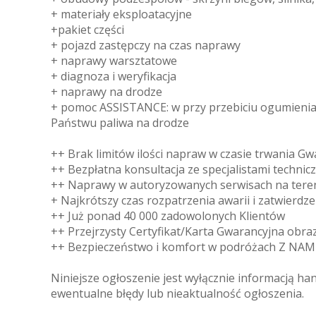
+ materiały eksploatacyjne
+pakiet części
+ pojazd zastępczy na czas naprawy
+ naprawy warsztatowe
+ diagnoza i weryfikacja
+ naprawy na drodze
+ pomoc ASSISTANCE: w przy przebiciu ogumienia, 
Państwu paliwa na drodze
++ Brak limitów ilości napraw w czasie trwania Gw
++ Bezpłatna konsultacja ze specjalistami technic
++ Naprawy w autoryzowanych serwisach na teren
+ Najkrótszy czas rozpatrzenia awarii i zatwierdz
++ Już ponad 40 000 zadowolonych Klientów
++ Przejrzysty Certyfikat/Karta Gwarancyjna obra
++ Bezpieczeństwo i komfort w podróżach Z NA
Niniejsze ogłoszenie jest wyłącznie informacją ha
ewentualne błędy lub nieaktualność ogłoszenia.