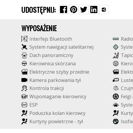
UDOSTĘPNIJ:
WYPOSAŻENIE
I
n
t
e
r
f
e
j
s
B
l
u
e
t
o
o
t
h
R
a
d
i
S
y
s
t
e
m
n
a
w
i
g
a
c
j
i
s
a
t
e
l
i
t
a
r
n
e
j
S
y
s
t
e
D
a
c
h
p
a
n
o
r
a
m
i
c
z
n
y
T
a
p
i
c
K
i
e
r
o
w
n
i
c
a
s
k
ó
r
z
a
n
a
K
i
e
r
o
E
l
e
k
t
r
y
c
z
n
e
s
z
y
b
y
p
r
z
e
d
n
i
e
E
l
e
k
t
K
a
m
e
r
a
p
a
r
k
o
w
a
n
i
a
t
y
ł
L
u
s
t
K
o
n
t
r
o
l
a
t
r
a
k
c
j
i
C
z
u
j
W
s
p
o
m
a
g
a
n
i
e
k
i
e
r
o
w
n
i
c
y
F
e
l
g
i
E
S
P
S
y
s
t
e
P
o
d
u
s
z
k
a
k
o
l
a
n
k
i
e
r
o
w
c
y
K
u
r
t
y
K
u
r
t
y
n
y
p
o
w
i
e
t
r
z
n
e
-
t
y
ł
I
s
o
f
i
x