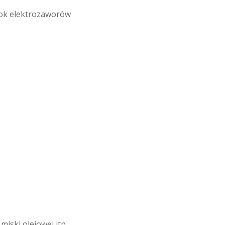
lok elektrozaworów
iski olejowej itp.