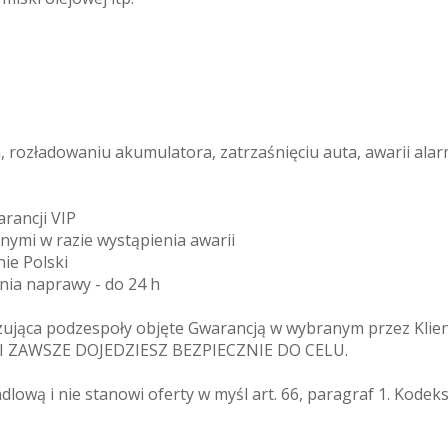
rozładowaniu akumulatora, zatrzaśnięciu auta, awarii alar
arancji VIP
znymi w razie wystąpienia awarii
ie Polski
enia naprawy - do 24 h
zująca podzespoły objęte Gwarancją w wybranym przez Klien
MI ZAWSZE DOJEDZIESZ BEZPIECZNIE DO CELU.
ndlową i nie stanowi oferty w myśl art. 66, paragraf 1. Kode