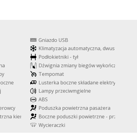
G
n
i
a
z
d
o
U
S
B
K
l
i
m
a
t
y
z
a
c
j
a
a
u
t
o
m
a
t
y
c
z
n
a
,
d
w
u
s
t
r
e
f
o
w
a
P
o
d
ł
o
k
i
e
t
n
i
k
i
-
t
y
ł
n
a
D
ź
w
i
g
n
i
a
z
m
i
a
n
y
b
i
e
g
ó
w
w
y
k
o
ń
c
z
o
n
a
s
k
ó
r
b
y
T
e
m
p
o
m
a
t
b
o
c
z
n
e
L
u
s
t
e
r
k
a
b
o
c
z
n
e
s
k
ł
a
d
a
n
e
e
l
e
k
t
r
y
c
z
n
i
e
j
L
a
m
p
y
p
r
z
e
c
i
w
m
g
i
e
l
n
e
A
B
S
e
r
o
w
c
y
P
o
d
u
s
z
k
a
p
o
w
i
e
t
r
z
n
a
p
a
s
a
ż
e
r
a
t
r
z
n
a
k
i
e
r
o
w
c
y
B
o
c
z
n
e
p
o
d
u
s
z
k
i
p
o
w
i
e
t
r
z
n
e
-
p
r
z
ó
d
W
y
c
i
e
r
a
c
z
k
i