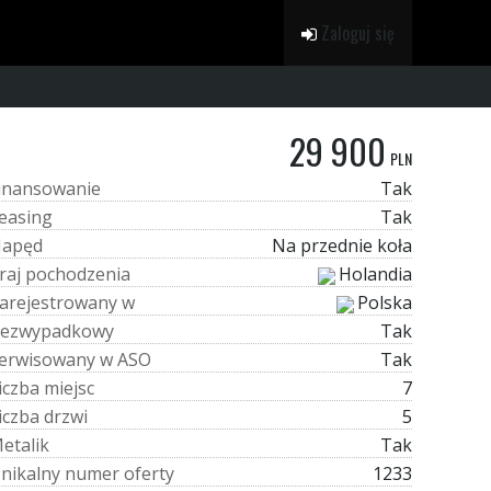
Zaloguj się
29 900
PLN
i
n
a
n
s
o
w
a
n
i
e
Tak
e
a
s
i
n
g
Tak
N
a
p
ę
d
Na przednie koła
r
a
j
p
o
c
h
o
d
z
e
n
i
a
Holandia
a
r
e
j
e
s
t
r
o
w
a
n
y
w
Polska
e
z
w
y
p
a
d
k
o
w
y
Tak
e
r
w
i
s
o
w
a
n
y
w
A
S
O
Tak
i
c
z
b
a
m
i
e
j
s
c
7
i
c
z
b
a
d
r
z
w
i
5
M
e
t
a
l
i
k
Tak
U
n
i
k
a
l
n
y
n
u
m
e
r
o
f
e
r
t
y
1233