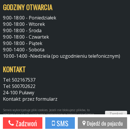
GODZINY OTWARCIA
9:00-18:00 - Poniedziałek
9:00-18:00 - Wtorek
9:00-18:00 - Środa
9:00-18:00 - Czwartek
9:00-18:00 - Piątek
9:00-14:00 - Sobota
10:00-14:00 -Niedziela (po uzgodnieniu telefonicznym)
KONTAKT
Tel: 502167537
Tel: 500702622
24-100 Puławy
Kontakt: przez formularz
Serwis wykorzystuje pliki cookies. Jeżeli nie blokujesz plików, to
Zamknij
zgadzasz się na ich użycie oraz zapisywanie w pamięci urządzenia.
Więcej informacji w
polityce prywatności
Zadzwoń
SMS
Dojedź do pojazdu
Potrzebujesz taki portal?
Napisz do nas!
44fox.com