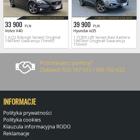
33 900
39 900
PLN
PLN
Volvo V40
Hyundai ix35
1.6 D2 Rdesign Serwis! Oryginał
1.7CRDI Lift! Serwis Navi Kamera
196Tkm! Gwarancja 15mieś!
196Tkm! Oryginał! Gwarancja
15mieś!
Potrzebujesz pomocy?
Zadzwoń 502-167-537 / 500-702-622
INFORMACJE
Polityka prywatności
Polityka cookies
Klauzula informacyjna RODO
Reklamacje