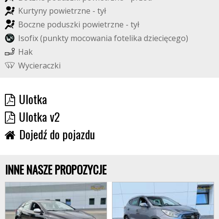
K
u
r
t
y
n
y
p
o
w
i
e
t
r
z
n
e
-
t
y
ł
B
o
c
z
n
e
p
o
d
u
s
z
k
i
p
o
w
i
e
t
r
z
n
e
-
t
y
ł
I
s
o
f
i
x
(
p
u
n
k
t
y
m
o
c
o
w
a
n
i
a
f
o
t
e
l
i
k
a
d
z
i
e
c
i
ę
c
e
g
o
)
H
a
k
W
y
c
i
e
r
a
c
z
k
i
Ulotka
Ulotka v2
Dojedź do pojazdu
INNE NASZE PROPOZYCJE