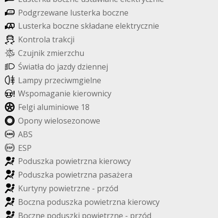
P
o
d
g
r
z
e
w
a
n
e
l
u
s
t
e
r
k
a
b
o
c
z
n
e
L
u
s
t
e
r
k
a
b
o
c
z
n
e
s
k
ł
a
d
a
n
e
e
l
e
k
t
r
y
c
z
n
i
e
K
o
n
t
r
o
l
a
t
r
a
k
c
j
i
C
z
u
j
n
i
k
z
m
i
e
r
z
c
h
u
Ś
w
i
a
t
ł
a
d
o
j
a
z
d
y
d
z
i
e
n
n
e
j
L
a
m
p
y
p
r
z
e
c
i
w
m
g
i
e
l
n
e
W
s
p
o
m
a
g
a
n
i
e
k
i
e
r
o
w
n
i
c
y
F
e
l
g
i
a
l
u
m
i
n
i
o
w
e
1
8
O
p
o
n
y
w
i
e
l
o
s
e
z
o
n
o
w
e
A
B
S
E
S
P
P
o
d
u
s
z
k
a
p
o
w
i
e
t
r
z
n
a
k
i
e
r
o
w
c
y
P
o
d
u
s
z
k
a
p
o
w
i
e
t
r
z
n
a
p
a
s
a
ż
e
r
a
K
u
r
t
y
n
y
p
o
w
i
e
t
r
z
n
e
-
p
r
z
ó
d
B
o
c
z
n
a
p
o
d
u
s
z
k
a
p
o
w
i
e
t
r
z
n
a
k
i
e
r
o
w
c
y
B
o
c
z
n
e
p
o
d
u
s
z
k
i
p
o
w
i
e
t
r
z
n
e
-
p
r
z
ó
d