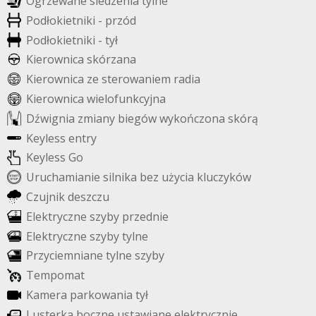
O
g
r
z
e
w
a
n
e
s
i
e
d
z
e
n
i
a
t
y
l
n
e
P
o
d
ł
o
k
i
e
t
n
i
k
i
-
p
r
z
ó
d
P
o
d
ł
o
k
i
e
t
n
i
k
i
-
t
y
ł
K
i
e
r
o
w
n
i
c
a
s
k
ó
r
z
a
n
a
K
i
e
r
o
w
n
i
c
a
z
e
s
t
e
r
o
w
a
n
i
e
m
r
a
d
i
a
K
i
e
r
o
w
n
i
c
a
w
i
e
l
o
f
u
n
k
c
y
j
n
a
D
ź
w
i
g
n
i
a
z
m
i
a
n
y
b
i
e
g
ó
w
w
y
k
o
ń
c
z
o
n
a
s
k
ó
r
ą
K
e
y
l
e
s
s
e
n
t
r
y
K
e
y
l
e
s
s
G
o
U
r
u
c
h
a
m
i
a
n
i
e
s
i
l
n
i
k
a
b
e
z
u
ż
y
c
i
a
k
l
u
c
z
y
k
ó
w
C
z
u
j
n
i
k
d
e
s
z
c
z
u
E
l
e
k
t
r
y
c
z
n
e
s
z
y
b
y
p
r
z
e
d
n
i
e
E
l
e
k
t
r
y
c
z
n
e
s
z
y
b
y
t
y
l
n
e
P
r
z
y
c
i
e
m
n
i
a
n
e
t
y
l
n
e
s
z
y
b
y
T
e
m
p
o
m
a
t
K
a
m
e
r
a
p
a
r
k
o
w
a
n
i
a
t
y
ł
L
u
s
t
e
r
k
a
b
o
c
z
n
e
u
s
t
a
w
i
a
n
e
e
l
e
k
t
r
y
c
z
n
i
e