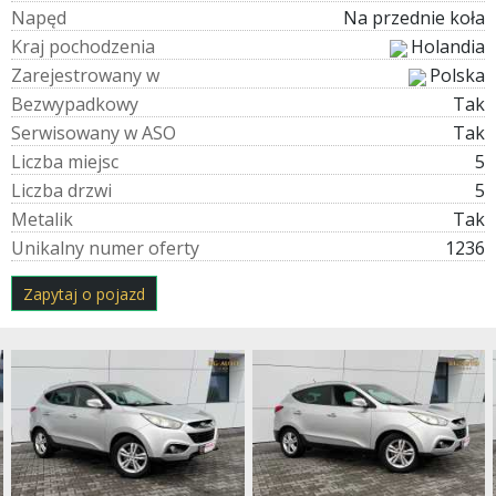
N
a
p
ę
d
Na przednie koła
K
r
a
j
p
o
c
h
o
d
z
e
n
i
a
Holandia
Z
a
r
e
j
e
s
t
r
o
w
a
n
y
w
Polska
B
e
z
w
y
p
a
d
k
o
w
y
Tak
S
e
r
w
i
s
o
w
a
n
y
w
A
S
O
Tak
L
i
c
z
b
a
m
i
e
j
s
c
5
L
i
c
z
b
a
d
r
z
w
i
5
M
e
t
a
l
i
k
Tak
U
n
i
k
a
l
n
y
n
u
m
e
r
o
f
e
r
t
y
1236
Zapytaj o pojazd