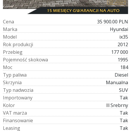
C
e
n
a
35 900.00 PLN
M
a
r
k
a
Hyundai
M
o
d
e
l
ix35
R
o
k
p
r
o
d
u
k
c
j
i
2012
P
r
z
e
b
i
e
g
177 000
P
o
j
e
m
n
o
ś
ć
s
k
o
k
o
w
a
1995
M
o
c
184
T
y
p
p
a
l
i
w
a
Diesel
S
k
r
z
y
n
i
a
Manualna
T
y
p
n
a
d
w
o
z
i
a
SUV
I
m
p
o
r
t
o
w
a
n
y
Tak
K
o
l
o
r
Srebrny
V
A
T
m
a
r
ż
a
Tak
F
i
n
a
n
s
o
w
a
n
i
e
Tak
L
e
a
s
i
n
g
Tak