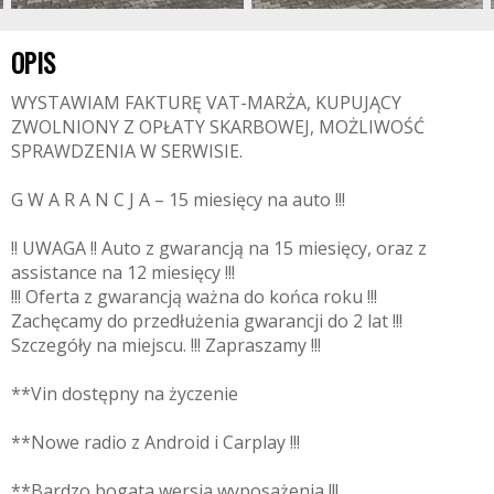
OPIS
WYSTAWIAM FAKTURĘ VAT-MARŻA, KUPUJĄCY
ZWOLNIONY Z OPŁATY SKARBOWEJ, MOŻLIWOŚĆ
SPRAWDZENIA W SERWISIE.
G W A R A N C J A – 15 miesięcy na auto !!!
!! UWAGA !! Auto z gwarancją na 15 miesięcy, oraz z
assistance na 12 miesięcy !!!
!!! Oferta z gwarancją ważna do końca roku !!!
Zachęcamy do przedłużenia gwarancji do 2 lat !!!
Szczegóły na miejscu. !!! Zapraszamy !!!
**Vin dostępny na życzenie
**Nowe radio z Android i Carplay !!!
**Bardzo bogata wersja wyposażenia !!!