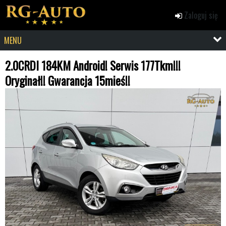
Zaloguj się
MENU
2.0CRDI 184KM Android! Serwis 177Tkm!!!
Oryginał!! Gwarancja 15mieś!!