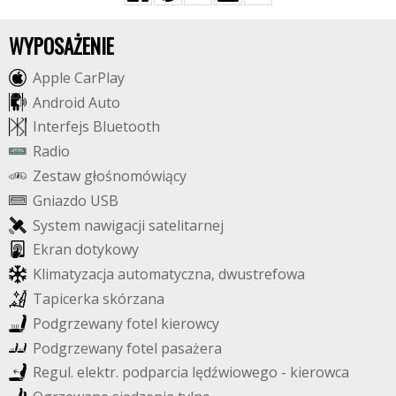
WYPOSAŻENIE
A
p
p
l
e
C
a
r
P
l
a
y
A
n
d
r
o
i
d
A
u
t
o
I
n
t
e
r
f
e
j
s
B
l
u
e
t
o
o
t
h
R
a
d
i
o
Z
e
s
t
a
w
g
ł
o
ś
n
o
m
ó
w
i
ą
c
y
G
n
i
a
z
d
o
U
S
B
S
y
s
t
e
m
n
a
w
i
g
a
c
j
i
s
a
t
e
l
i
t
a
r
n
e
j
E
k
r
a
n
d
o
t
y
k
o
w
y
K
l
i
m
a
t
y
z
a
c
j
a
a
u
t
o
m
a
t
y
c
z
n
a
,
d
w
u
s
t
r
e
f
o
w
a
T
a
p
i
c
e
r
k
a
s
k
ó
r
z
a
n
a
P
o
d
g
r
z
e
w
a
n
y
f
o
t
e
l
k
i
e
r
o
w
c
y
P
o
d
g
r
z
e
w
a
n
y
f
o
t
e
l
p
a
s
a
ż
e
r
a
R
e
g
u
l
.
e
l
e
k
t
r
.
p
o
d
p
a
r
c
i
a
l
ę
d
ź
w
i
o
w
e
g
o
-
k
i
e
r
o
w
c
a