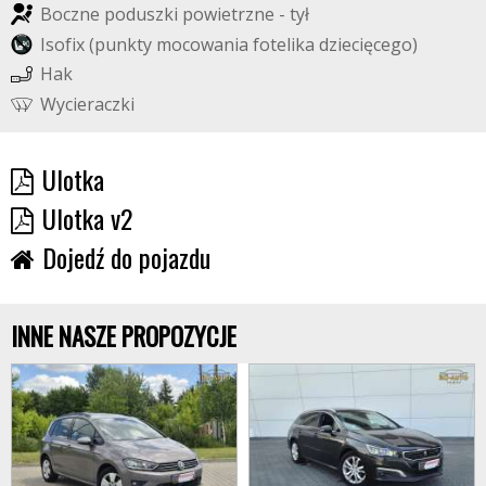
B
o
c
z
n
e
p
o
d
u
s
z
k
i
p
o
w
i
e
t
r
z
n
e
-
t
y
ł
I
s
o
f
i
x
(
p
u
n
k
t
y
m
o
c
o
w
a
n
i
a
f
o
t
e
l
i
k
a
d
z
i
e
c
i
ę
c
e
g
o
)
H
a
k
W
y
c
i
e
r
a
c
z
k
i
Ulotka
Ulotka v2
Dojedź do pojazdu
INNE NASZE PROPOZYCJE