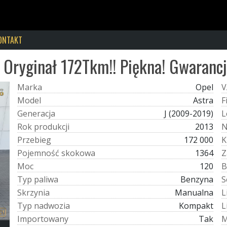
ONTAKT
Oryginał 172Tkm!! Piękna! Gwarancj
M
a
r
k
a
Opel
V
M
o
d
e
l
Astra
F
G
e
n
e
r
a
c
j
a
J (2009-2019)
L
R
o
k
p
r
o
d
u
k
c
j
i
2013
P
r
z
e
b
i
e
g
172 000
K
P
o
j
e
m
n
o
ś
ć
s
k
o
k
o
w
a
1364
Z
M
o
c
120
B
T
y
p
p
a
l
i
w
a
Benzyna
S
S
k
r
z
y
n
i
a
Manualna
L
T
y
p
n
a
d
w
o
z
i
a
Kompakt
L
I
m
p
o
r
t
o
w
a
n
y
Tak