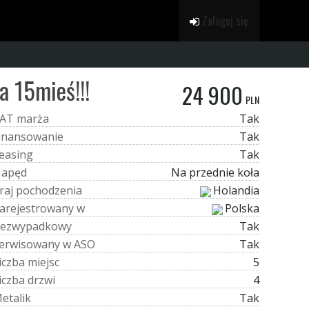
Zaloguj się
a 15mieś!!!
24 900
PLN
A
T
m
a
r
ż
a
Tak
i
n
a
n
s
o
w
a
n
i
e
Tak
e
a
s
i
n
g
Tak
N
a
p
ę
d
Na przednie koła
r
a
j
p
o
c
h
o
d
z
e
n
i
a
Holandia
a
r
e
j
e
s
t
r
o
w
a
n
y
w
Polska
e
z
w
y
p
a
d
k
o
w
y
Tak
e
r
w
i
s
o
w
a
n
y
w
A
S
O
Tak
i
c
z
b
a
m
i
e
j
s
c
5
i
c
z
b
a
d
r
z
w
i
4
M
e
t
a
l
i
k
Tak