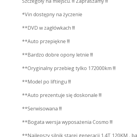
Szczegóły na miejscu. !!! Zapraszamy !!!
*Vin dostępny na życzenie
**DVD w zagłówkach !!!
**Auto przepiękne !!!
**Bardzo dobre opony letnie !!!
**Oryginalny przebieg tylko 172000km !!!
**Model po liftingu !!!
**Auto prezentuje się doskonale !!!
**Serwisowana !!!
**Bogata wersja wyposażenia Cosmo !!!
**Najlepszy silnik starej generacji 1.4T 120KM , b