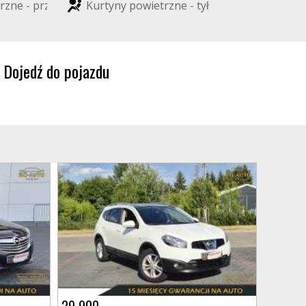
r
z
n
e
-
p
r
z
ó
d
K
u
r
t
y
n
y
p
o
w
i
e
t
r
z
n
e
-
t
y
ł
Dojedź do pojazdu
29 900