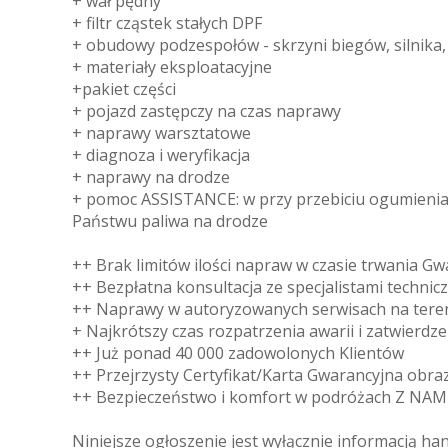
+ wał pędny
+ filtr cząstek stałych DPF
+ obudowy podzespołów - skrzyni biegów, silnika, m
+ materiały eksploatacyjne
+pakiet części
+ pojazd zastępczy na czas naprawy
+ naprawy warsztatowe
+ diagnoza i weryfikacja
+ naprawy na drodze
+ pomoc ASSISTANCE: w przy przebiciu ogumienia, 
Państwu paliwa na drodze
++ Brak limitów ilości napraw w czasie trwania Gw
++ Bezpłatna konsultacja ze specjalistami technic
++ Naprawy w autoryzowanych serwisach na teren
+ Najkrótszy czas rozpatrzenia awarii i zatwierdz
++ Już ponad 40 000 zadowolonych Klientów
++ Przejrzysty Certyfikat/Karta Gwarancyjna obra
++ Bezpieczeństwo i komfort w podróżach Z NA
Niniejsze ogłoszenie jest wyłącznie informacją ha