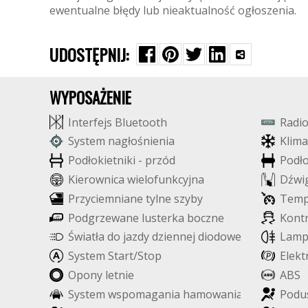
ewentualne błędy lub nieaktualność ogłoszenia.
UDOSTĘPNIJ:
WYPOSAŻENIE
I
n
t
e
r
f
e
j
s
B
l
u
e
t
o
o
t
h
R
a
d
i
S
y
s
t
e
m
n
a
g
ł
o
ś
n
i
e
n
i
a
K
l
i
m
a
P
o
d
ł
o
k
i
e
t
n
i
k
i
-
p
r
z
ó
d
P
o
d
ł
K
i
e
r
o
w
n
i
c
a
w
i
e
l
o
f
u
n
k
c
y
j
n
a
D
ź
w
i
P
r
z
y
c
i
e
m
n
i
a
n
e
t
y
l
n
e
s
z
y
b
y
T
e
m
P
o
d
g
r
z
e
w
a
n
e
l
u
s
t
e
r
k
a
b
o
c
z
n
e
K
o
n
t
Ś
w
i
a
t
ł
a
d
o
j
a
z
d
y
d
z
i
e
n
n
e
j
d
i
o
d
o
w
e
L
E
D
L
a
m
S
y
s
t
e
m
S
t
a
r
t
/
S
t
o
p
E
l
e
k
t
O
p
o
n
y
l
e
t
n
i
e
A
B
S
S
y
s
t
e
m
w
s
p
o
m
a
g
a
n
i
a
h
a
m
o
w
a
n
i
a
P
o
d
u