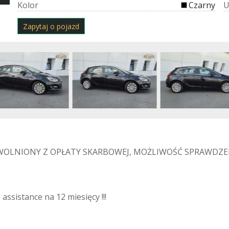
K
o
l
o
r
Czarny
Zapytaj o pojazd
OLNIONY Z OPŁATY SKARBOWEJ, MOŻLIWOŚĆ SPRAWDZEN
assistance na 12 miesięcy !!!