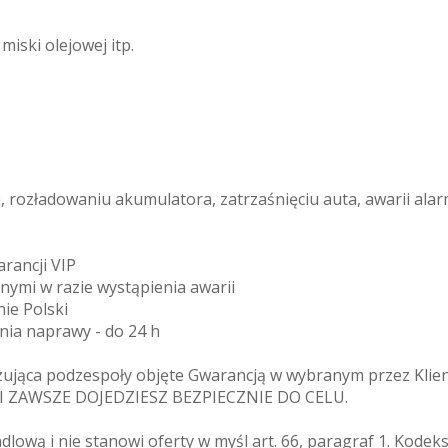
iski olejowej itp.
rozładowaniu akumulatora, zatrzaśnięciu auta, awarii alar
arancji VIP
znymi w razie wystąpienia awarii
ie Polski
enia naprawy - do 24 h
zująca podzespoły objęte Gwarancją w wybranym przez Klien
MI ZAWSZE DOJEDZIESZ BEZPIECZNIE DO CELU.
ndlową i nie stanowi oferty w myśl art. 66, paragraf 1. Kode