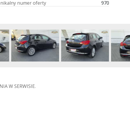
U
n
i
k
a
l
n
y
n
u
m
e
r
o
f
e
r
t
y
970
IA W SERWISIE.