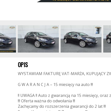
OPIS
WYSTAWIAM FAKTURĘ VAT-MARŻA, KUPUJĄCY ZW
G W A R A N C J A – 15 miesięcy na auto !!!
!! UWAGA !! Auto z gwarancją na 15 miesięcy, oraz z 
!!! Oferta ważna do odwołania !!!
Zachęcamy do rozszerzenia gwarancji do 2 lat !!!