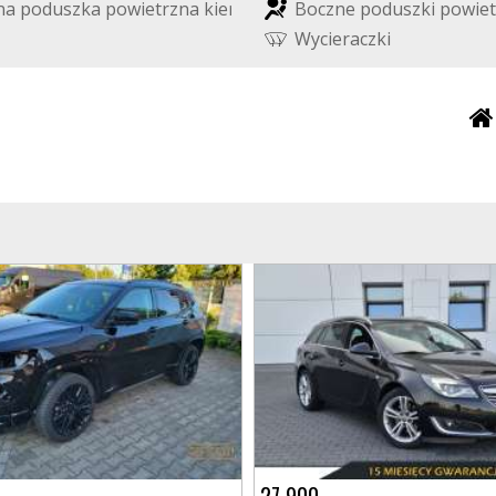
n
a
p
o
d
u
s
z
k
a
p
o
w
i
e
t
r
z
n
a
k
i
e
r
o
w
c
y
B
o
c
z
n
e
p
o
d
u
s
z
k
i
p
o
w
i
e
t
W
y
c
i
e
r
a
c
z
k
i
27 900