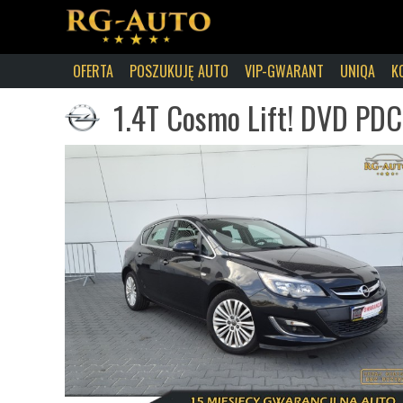
OFERTA
POSZUKUJĘ AUTO
VIP-GWARANT
UNIQA
K
1.4T Cosmo Lift! DVD PDC 