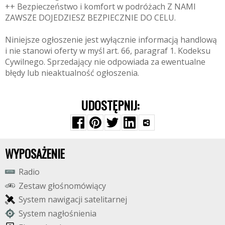
++ Bezpieczeństwo i komfort w podróżach Z NAMI
ZAWSZE DOJEDZIESZ BEZPIECZNIE DO CELU.
Niniejsze ogłoszenie jest wyłącznie informacją handlową
i nie stanowi oferty w myśl art. 66, paragraf 1. Kodeksu
Cywilnego. Sprzedający nie odpowiada za ewentualne
błędy lub nieaktualność ogłoszenia.
UDOSTĘPNIJ:
WYPOSAŻENIE
R
a
d
i
o
Z
e
s
t
a
w
g
ł
o
ś
n
o
m
ó
w
i
ą
c
y
S
y
s
t
e
m
n
a
w
i
g
a
c
j
i
s
a
t
e
l
i
t
a
r
n
e
j
S
y
s
t
e
m
n
a
g
ł
o
ś
n
i
e
n
i
a