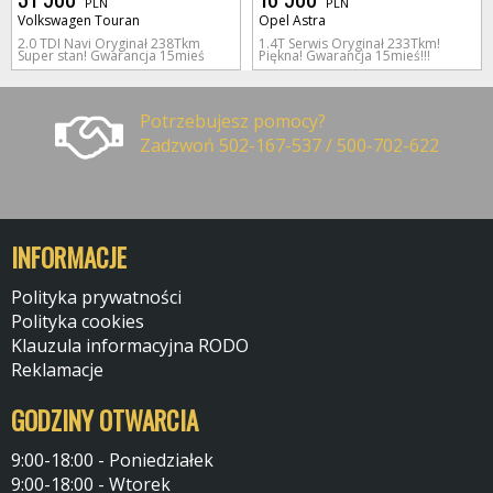
PLN
PLN
Volkswagen Touran
Opel Astra
2.0 TDI Navi Oryginał 238Tkm
1.4T Serwis Oryginał 233Tkm!
Super stan! Gwarancja 15mieś
Piękna! Gwarancja 15mieś!!!
Potrzebujesz pomocy?
Zadzwoń 502-167-537 / 500-702-622
INFORMACJE
Polityka prywatności
Polityka cookies
Klauzula informacyjna RODO
Reklamacje
GODZINY OTWARCIA
9:00-18:00 - Poniedziałek
9:00-18:00 - Wtorek