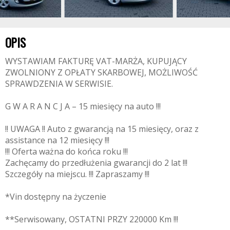
OPIS
WYSTAWIAM FAKTURĘ VAT-MARŻA, KUPUJĄCY
ZWOLNIONY Z OPŁATY SKARBOWEJ, MOŻLIWOŚĆ
SPRAWDZENIA W SERWISIE.
G W A R A N C J A – 15 miesięcy na auto !!!
!! UWAGA !! Auto z gwarancją na 15 miesięcy, oraz z
assistance na 12 miesięcy !!!
!!! Oferta ważna do końca roku !!!
Zachęcamy do przedłużenia gwarancji do 2 lat !!!
Szczegóły na miejscu. !!! Zapraszamy !!!
*Vin dostępny na życzenie
**Serwisowany, OSTATNI PRZY 220000 Km !!!