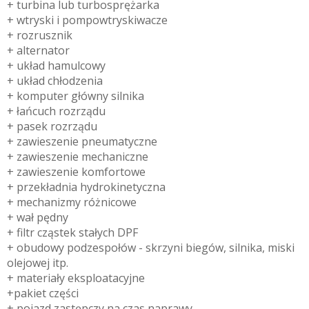
+ turbina lub turbosprężarka
+ wtryski i pompowtryskiwacze
+ rozrusznik
+ alternator
+ układ hamulcowy
+ układ chłodzenia
+ komputer główny silnika
+ łańcuch rozrządu
+ pasek rozrządu
+ zawieszenie pneumatyczne
+ zawieszenie mechaniczne
+ zawieszenie komfortowe
+ przekładnia hydrokinetyczna
+ mechanizmy różnicowe
+ wał pędny
+ filtr cząstek stałych DPF
+ obudowy podzespołów - skrzyni biegów, silnika, miski
olejowej itp.
+ materiały eksploatacyjne
+pakiet części
+ pojazd zastępczy na czas naprawy