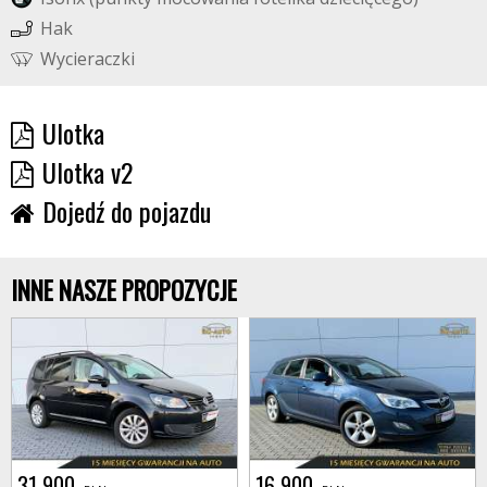
H
a
k
W
y
c
i
e
r
a
c
z
k
i
Ulotka
Ulotka v2
Dojedź do pojazdu
INNE NASZE PROPOZYCJE
31 900
16 900