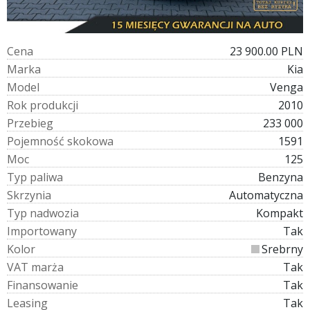
C
e
n
a
23 900.00 PLN
M
a
r
k
a
Kia
M
o
d
e
l
Venga
R
o
k
p
r
o
d
u
k
c
j
i
2010
P
r
z
e
b
i
e
g
233 000
P
o
j
e
m
n
o
ś
ć
s
k
o
k
o
w
a
1591
M
o
c
125
T
y
p
p
a
l
i
w
a
Benzyna
S
k
r
z
y
n
i
a
Automatyczna
T
y
p
n
a
d
w
o
z
i
a
Kompakt
I
m
p
o
r
t
o
w
a
n
y
Tak
K
o
l
o
r
Srebrny
V
A
T
m
a
r
ż
a
Tak
F
i
n
a
n
s
o
w
a
n
i
e
Tak
L
e
a
s
i
n
g
Tak