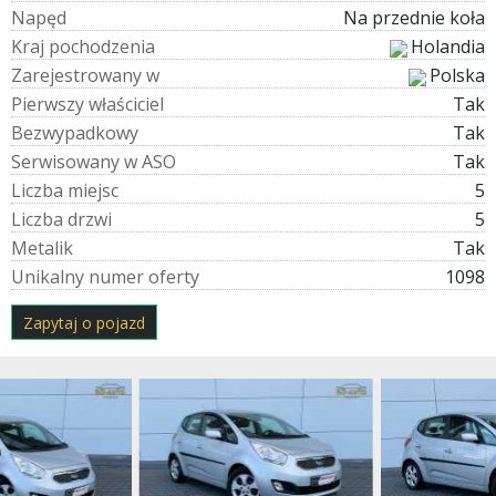
N
a
p
ę
d
Na przednie koła
K
r
a
j
p
o
c
h
o
d
z
e
n
i
a
Holandia
Z
a
r
e
j
e
s
t
r
o
w
a
n
y
w
Polska
P
i
e
r
w
s
z
y
w
ł
a
ś
c
i
c
i
e
l
Tak
B
e
z
w
y
p
a
d
k
o
w
y
Tak
S
e
r
w
i
s
o
w
a
n
y
w
A
S
O
Tak
L
i
c
z
b
a
m
i
e
j
s
c
5
L
i
c
z
b
a
d
r
z
w
i
5
M
e
t
a
l
i
k
Tak
U
n
i
k
a
l
n
y
n
u
m
e
r
o
f
e
r
t
y
1098
Zapytaj o pojazd