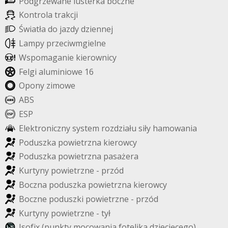
P
o
d
g
r
z
e
w
a
n
e
l
u
s
t
e
r
k
a
b
o
c
z
n
e
K
o
n
t
r
o
l
a
t
r
a
k
c
j
i
Ś
w
i
a
t
ł
a
d
o
j
a
z
d
y
d
z
i
e
n
n
e
j
L
a
m
p
y
p
r
z
e
c
i
w
m
g
i
e
l
n
e
W
s
p
o
m
a
g
a
n
i
e
k
i
e
r
o
w
n
i
c
y
F
e
l
g
i
a
l
u
m
i
n
i
o
w
e
1
6
O
p
o
n
y
z
i
m
o
w
e
A
B
S
E
S
P
E
l
e
k
t
r
o
n
i
c
z
n
y
s
y
s
t
e
m
r
o
z
d
z
i
a
ł
u
s
i
ł
y
h
a
m
o
w
a
n
i
a
P
o
d
u
s
z
k
a
p
o
w
i
e
t
r
z
n
a
k
i
e
r
o
w
c
y
P
o
d
u
s
z
k
a
p
o
w
i
e
t
r
z
n
a
p
a
s
a
ż
e
r
a
K
u
r
t
y
n
y
p
o
w
i
e
t
r
z
n
e
-
p
r
z
ó
d
B
o
c
z
n
a
p
o
d
u
s
z
k
a
p
o
w
i
e
t
r
z
n
a
k
i
e
r
o
w
c
y
B
o
c
z
n
e
p
o
d
u
s
z
k
i
p
o
w
i
e
t
r
z
n
e
-
p
r
z
ó
d
K
u
r
t
y
n
y
p
o
w
i
e
t
r
z
n
e
-
t
y
ł
I
s
o
f
i
x
(
p
u
n
k
t
y
m
o
c
o
w
a
n
i
a
f
o
t
e
l
i
k
a
d
z
i
e
c
i
ę
c
e
g
o
)