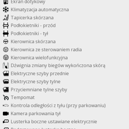
E
k
r
a
n
d
o
t
y
k
o
w
y
K
l
i
m
a
t
y
z
a
c
j
a
a
u
t
o
m
a
t
y
c
z
n
a
T
a
p
i
c
e
r
k
a
s
k
ó
r
z
a
n
a
P
o
d
ł
o
k
i
e
t
n
i
k
i
-
p
r
z
ó
d
P
o
d
ł
o
k
i
e
t
n
i
k
i
-
t
y
ł
K
i
e
r
o
w
n
i
c
a
s
k
ó
r
z
a
n
a
K
i
e
r
o
w
n
i
c
a
z
e
s
t
e
r
o
w
a
n
i
e
m
r
a
d
i
a
K
i
e
r
o
w
n
i
c
a
w
i
e
l
o
f
u
n
k
c
y
j
n
a
D
ź
w
i
g
n
i
a
z
m
i
a
n
y
b
i
e
g
ó
w
w
y
k
o
ń
c
z
o
n
a
s
k
ó
r
ą
E
l
e
k
t
r
y
c
z
n
e
s
z
y
b
y
p
r
z
e
d
n
i
e
E
l
e
k
t
r
y
c
z
n
e
s
z
y
b
y
t
y
l
n
e
P
r
z
y
c
i
e
m
n
i
a
n
e
t
y
l
n
e
s
z
y
b
y
T
e
m
p
o
m
a
t
K
o
n
t
r
o
l
a
o
d
l
e
g
ł
o
ś
c
i
z
t
y
ł
u
(
p
r
z
y
p
a
r
k
o
w
a
n
i
u
)
K
a
m
e
r
a
p
a
r
k
o
w
a
n
i
a
t
y
ł
L
u
s
t
e
r
k
a
b
o
c
z
n
e
u
s
t
a
w
i
a
n
e
e
l
e
k
t
r
y
c
z
n
i
e