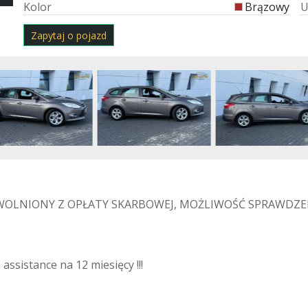
K
o
l
o
r
Brązowy
Zapytaj o pojazd
OLNIONY Z OPŁATY SKARBOWEJ, MOŻLIWOŚĆ SPRAWDZEN
assistance na 12 miesięcy !!!