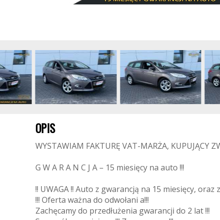
OPIS
WYSTAWIAM FAKTURĘ VAT-MARŻA, KUPUJĄCY ZW
G W A R A N C J A – 15 miesięcy na auto !!!
!! UWAGA !! Auto z gwarancją na 15 miesięcy, oraz z 
!!! Oferta ważna do odwołani a!!!
Zachęcamy do przedłużenia gwarancji do 2 lat !!!