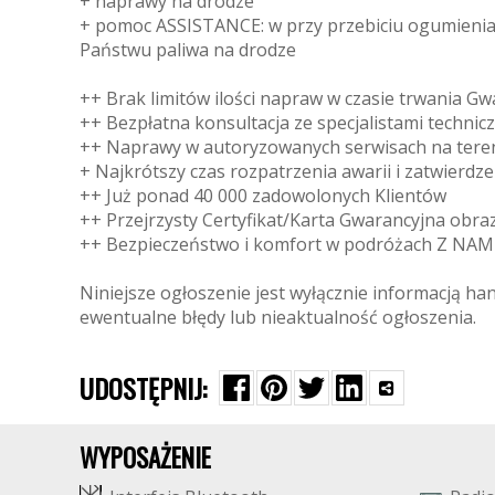
+ naprawy na drodze
+ pomoc ASSISTANCE: w przy przebiciu ogumienia, 
Państwu paliwa na drodze
++ Brak limitów ilości napraw w czasie trwania Gw
++ Bezpłatna konsultacja ze specjalistami technic
++ Naprawy w autoryzowanych serwisach na teren
+ Najkrótszy czas rozpatrzenia awarii i zatwierdz
++ Już ponad 40 000 zadowolonych Klientów
++ Przejrzysty Certyfikat/Karta Gwarancyjna obra
++ Bezpieczeństwo i komfort w podróżach Z NA
Niniejsze ogłoszenie jest wyłącznie informacją ha
ewentualne błędy lub nieaktualność ogłoszenia.
UDOSTĘPNIJ:
WYPOSAŻENIE