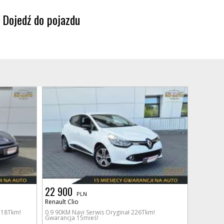
Dojedź do pojazdu
22 900
PLN
Renault Clio
 218Tkm!
0.9 90KM Navi Serwis Oryginał 226Tkm!
Gwarancja 15mieś!