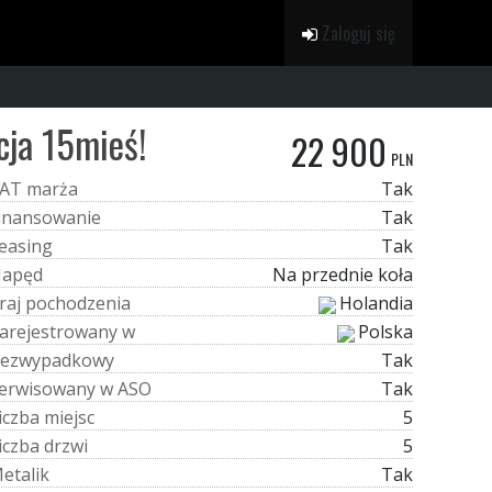
Zaloguj się
cja 15mieś!
22 900
PLN
A
T
m
a
r
ż
a
Tak
i
n
a
n
s
o
w
a
n
i
e
Tak
e
a
s
i
n
g
Tak
N
a
p
ę
d
Na przednie koła
r
a
j
p
o
c
h
o
d
z
e
n
i
a
Holandia
a
r
e
j
e
s
t
r
o
w
a
n
y
w
Polska
e
z
w
y
p
a
d
k
o
w
y
Tak
e
r
w
i
s
o
w
a
n
y
w
A
S
O
Tak
i
c
z
b
a
m
i
e
j
s
c
5
i
c
z
b
a
d
r
z
w
i
5
M
e
t
a
l
i
k
Tak