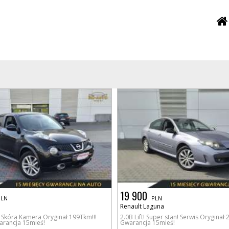
19 900
PLN
PLN
Renault Laguna
Skóra Kamera Oryginał 199Tkm!!!
2.0B Lift! Super stan! Serwis Oryginał
warancja 15mieś!
Gwarancja 15mieś!