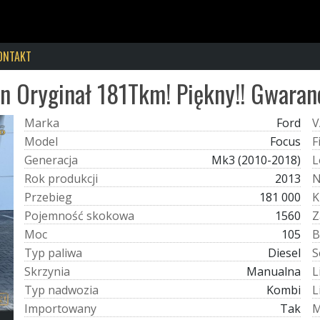
ONTAKT
n Oryginał 181Tkm! Piękny!! Gwaran
M
a
r
k
a
Ford
V
M
o
d
e
l
Focus
F
G
e
n
e
r
a
c
j
a
Mk3 (2010-2018)
L
R
o
k
p
r
o
d
u
k
c
j
i
2013
P
r
z
e
b
i
e
g
181 000
K
P
o
j
e
m
n
o
ś
ć
s
k
o
k
o
w
a
1560
Z
M
o
c
105
B
T
y
p
p
a
l
i
w
a
Diesel
S
S
k
r
z
y
n
i
a
Manualna
L
T
y
p
n
a
d
w
o
z
i
a
Kombi
L
I
m
p
o
r
t
o
w
a
n
y
Tak