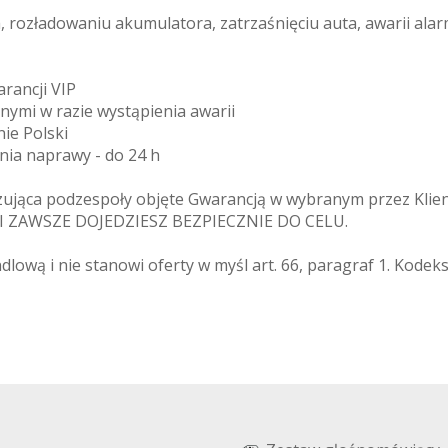
rozładowaniu akumulatora, zatrzaśnięciu auta, awarii alar
arancji VIP
znymi w razie wystąpienia awarii
ie Polski
enia naprawy - do 24 h
zująca podzespoły objęte Gwarancją w wybranym przez Klien
MI ZAWSZE DOJEDZIESZ BEZPIECZNIE DO CELU.
ndlową i nie stanowi oferty w myśl art. 66, paragraf 1. Kode