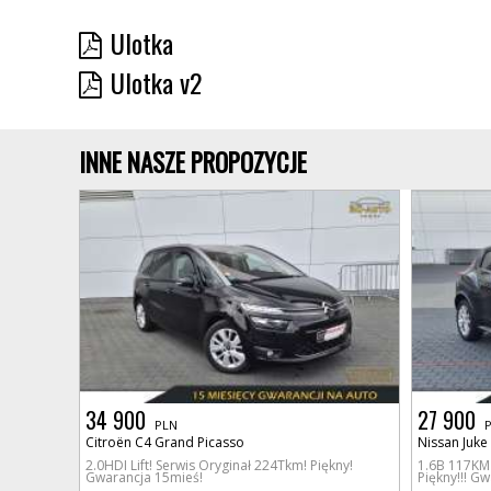
Ulotka
Ulotka v2
INNE NASZE PROPOZYCJE
34 900
27 900
PLN
Citroën C4 Grand Picasso
Nissan Juke
2.0HDI Lift! Serwis Oryginał 224Tkm! Piękny!
1.6B 117KM 
Gwarancja 15mieś!
Piękny!!! G