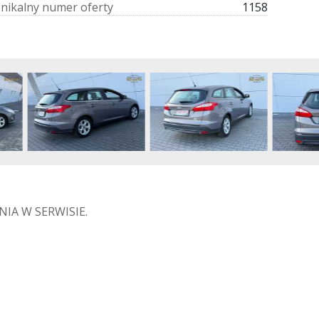
U
n
i
k
a
l
n
y
n
u
m
e
r
o
f
e
r
t
y
1158
IA W SERWISIE.