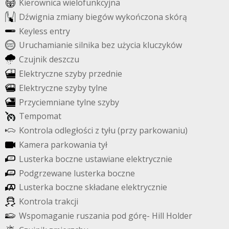
K
i
e
r
o
w
n
i
c
a
w
i
e
l
o
f
u
n
k
c
y
j
n
a
D
ź
w
i
g
n
i
a
z
m
i
a
n
y
b
i
e
g
ó
w
w
y
k
o
ń
c
z
o
n
a
s
k
ó
r
ą
K
e
y
l
e
s
s
e
n
t
r
y
U
r
u
c
h
a
m
i
a
n
i
e
s
i
l
n
i
k
a
b
e
z
u
ż
y
c
i
a
k
l
u
c
z
y
k
ó
w
C
z
u
j
n
i
k
d
e
s
z
c
z
u
E
l
e
k
t
r
y
c
z
n
e
s
z
y
b
y
p
r
z
e
d
n
i
e
E
l
e
k
t
r
y
c
z
n
e
s
z
y
b
y
t
y
l
n
e
P
r
z
y
c
i
e
m
n
i
a
n
e
t
y
l
n
e
s
z
y
b
y
T
e
m
p
o
m
a
t
K
o
n
t
r
o
l
a
o
d
l
e
g
ł
o
ś
c
i
z
t
y
ł
u
(
p
r
z
y
p
a
r
k
o
w
a
n
i
u
)
K
a
m
e
r
a
p
a
r
k
o
w
a
n
i
a
t
y
ł
L
u
s
t
e
r
k
a
b
o
c
z
n
e
u
s
t
a
w
i
a
n
e
e
l
e
k
t
r
y
c
z
n
i
e
P
o
d
g
r
z
e
w
a
n
e
l
u
s
t
e
r
k
a
b
o
c
z
n
e
L
u
s
t
e
r
k
a
b
o
c
z
n
e
s
k
ł
a
d
a
n
e
e
l
e
k
t
r
y
c
z
n
i
e
K
o
n
t
r
o
l
a
t
r
a
k
c
j
i
W
s
p
o
m
a
g
a
n
i
e
r
u
s
z
a
n
i
a
p
o
d
g
ó
r
ę
-
H
i
l
l
H
o
l
d
e
r