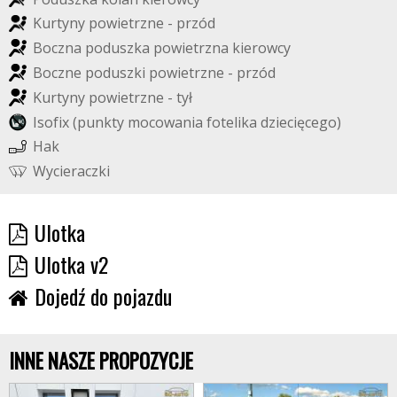
K
u
r
t
y
n
y
p
o
w
i
e
t
r
z
n
e
-
p
r
z
ó
d
B
o
c
z
n
a
p
o
d
u
s
z
k
a
p
o
w
i
e
t
r
z
n
a
k
i
e
r
o
w
c
y
B
o
c
z
n
e
p
o
d
u
s
z
k
i
p
o
w
i
e
t
r
z
n
e
-
p
r
z
ó
d
K
u
r
t
y
n
y
p
o
w
i
e
t
r
z
n
e
-
t
y
ł
I
s
o
f
i
x
(
p
u
n
k
t
y
m
o
c
o
w
a
n
i
a
f
o
t
e
l
i
k
a
d
z
i
e
c
i
ę
c
e
g
o
)
H
a
k
W
y
c
i
e
r
a
c
z
k
i
Ulotka
Ulotka v2
Dojedź do pojazdu
INNE NASZE PROPOZYCJE