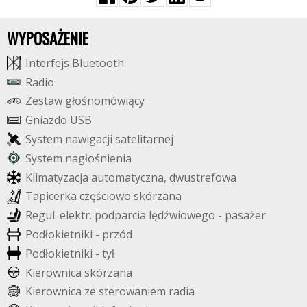
WYPOSAŻENIE
I
n
t
e
r
f
e
j
s
B
l
u
e
t
o
o
t
h
R
a
d
i
o
Z
e
s
t
a
w
g
ł
o
ś
n
o
m
ó
w
i
ą
c
y
G
n
i
a
z
d
o
U
S
B
S
y
s
t
e
m
n
a
w
i
g
a
c
j
i
s
a
t
e
l
i
t
a
r
n
e
j
S
y
s
t
e
m
n
a
g
ł
o
ś
n
i
e
n
i
a
K
l
i
m
a
t
y
z
a
c
j
a
a
u
t
o
m
a
t
y
c
z
n
a
,
d
w
u
s
t
r
e
f
o
w
a
T
a
p
i
c
e
r
k
a
c
z
ę
ś
c
i
o
w
o
s
k
ó
r
z
a
n
a
R
e
g
u
l
.
e
l
e
k
t
r
.
p
o
d
p
a
r
c
i
a
l
ę
d
ź
w
i
o
w
e
g
o
-
p
a
s
a
ż
e
r
P
o
d
ł
o
k
i
e
t
n
i
k
i
-
p
r
z
ó
d
P
o
d
ł
o
k
i
e
t
n
i
k
i
-
t
y
ł
K
i
e
r
o
w
n
i
c
a
s
k
ó
r
z
a
n
a
K
i
e
r
o
w
n
i
c
a
z
e
s
t
e
r
o
w
a
n
i
e
m
r
a
d
i
a