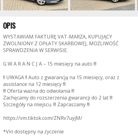
OPIS
WYSTAWIAM FAKTURĘ VAT-MARŻA, KUPUJĄCY
ZWOLNIONY Z OPŁATY SKARBOWEJ, MOŻLIWOŚĆ
SPRAWDZENIA W SERWISIE.
G W A R A N C J A – 15 miesięcy na auto !!!
!! UWAGA !! Auto z gwarancją na 15 miesięcy, oraz z
assistance na 12 miesięcy !!!
!!! Oferta ważna do odwołania !!!
Zachęcamy do rozszerzenia gwarancji do 2 lat !!!
Szczegóły na miejscu. !!! Zapraszamy !!!
https://vm.tiktok.com/ZNRv7uyjM/
*Vin dostępny na życzenie