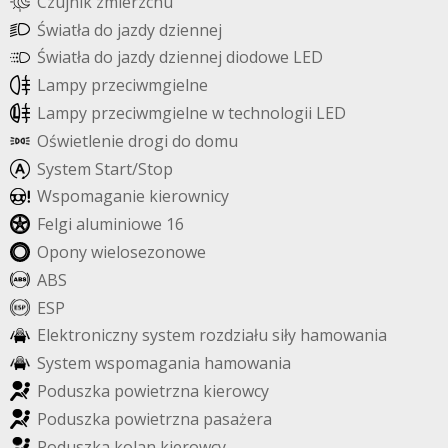
C
z
u
j
n
i
k
z
m
i
e
r
z
c
h
u
Ś
w
i
a
t
ł
a
d
o
j
a
z
d
y
d
z
i
e
n
n
e
j
Ś
w
i
a
t
ł
a
d
o
j
a
z
d
y
d
z
i
e
n
n
e
j
d
i
o
d
o
w
e
L
E
D
L
a
m
p
y
p
r
z
e
c
i
w
m
g
i
e
l
n
e
L
a
m
p
y
p
r
z
e
c
i
w
m
g
i
e
l
n
e
w
t
e
c
h
n
o
l
o
g
i
i
L
E
D
O
ś
w
i
e
t
l
e
n
i
e
d
r
o
g
i
d
o
d
o
m
u
S
y
s
t
e
m
S
t
a
r
t
/
S
t
o
p
W
s
p
o
m
a
g
a
n
i
e
k
i
e
r
o
w
n
i
c
y
F
e
l
g
i
a
l
u
m
i
n
i
o
w
e
1
6
O
p
o
n
y
w
i
e
l
o
s
e
z
o
n
o
w
e
A
B
S
E
S
P
E
l
e
k
t
r
o
n
i
c
z
n
y
s
y
s
t
e
m
r
o
z
d
z
i
a
ł
u
s
i
ł
y
h
a
m
o
w
a
n
i
a
S
y
s
t
e
m
w
s
p
o
m
a
g
a
n
i
a
h
a
m
o
w
a
n
i
a
P
o
d
u
s
z
k
a
p
o
w
i
e
t
r
z
n
a
k
i
e
r
o
w
c
y
P
o
d
u
s
z
k
a
p
o
w
i
e
t
r
z
n
a
p
a
s
a
ż
e
r
a
P
o
d
u
s
z
k
a
k
o
l
a
n
k
i
e
r
o
w
c
y