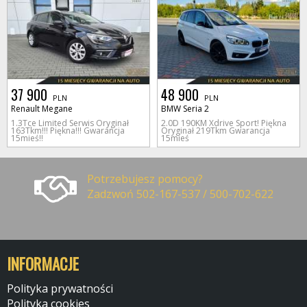
37 900
48 900
PLN
PLN
Renault Megane
BMW Seria 2
1.3Tce Limited Serwis Oryginał
2.0D 190KM Xdrive Sport! Piękna
163Tkm!!! Piękna!!! Gwarancja
Oryginał 219Tkm Gwarancja
15mieś!!
15mieś
Potrzebujesz pomocy?
Zadzwoń 502-167-537 / 500-702-622
INFORMACJE
Polityka prywatności
Polityka cookies