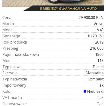
C
e
n
a
29 900.00 PLN
M
a
r
k
a
Volvo
M
o
d
e
l
V40
G
e
n
e
r
a
c
j
a
II (2012-)
R
o
k
p
r
o
d
u
k
c
j
i
2012
P
r
z
e
b
i
e
g
216 000
P
o
j
e
m
n
o
ś
ć
s
k
o
k
o
w
a
1560
M
o
c
115
T
y
p
p
a
l
i
w
a
Diesel
S
k
r
z
y
n
i
a
Manualna
T
y
p
n
a
d
w
o
z
i
a
Kompakt
I
m
p
o
r
t
o
w
a
n
y
Tak
K
o
l
o
r
Niebieski
V
A
T
m
a
r
ż
a
Tak
F
i
n
a
n
s
o
w
a
n
i
e
Tak